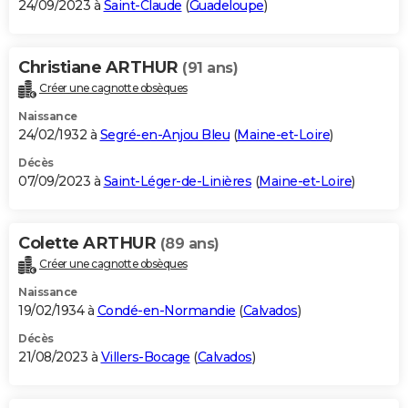
24/09/2023 à
Saint-Claude
(
Guadeloupe
)
Christiane ARTHUR
(91 ans)
Créer une cagnotte obsèques
Naissance
24/02/1932 à
Segré-en-Anjou Bleu
(
Maine-et-Loire
)
Décès
07/09/2023 à
Saint-Léger-de-Linières
(
Maine-et-Loire
)
Colette ARTHUR
(89 ans)
Créer une cagnotte obsèques
Naissance
19/02/1934 à
Condé-en-Normandie
(
Calvados
)
Décès
21/08/2023 à
Villers-Bocage
(
Calvados
)