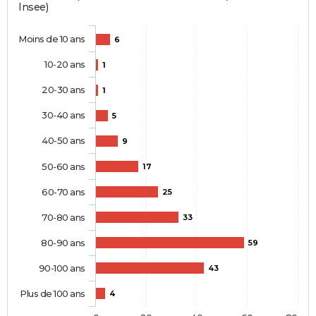
Insee)
Moins de 10 ans
6
10-20 ans
1
20-30 ans
1
30-40 ans
5
40-50 ans
9
50-60 ans
17
60-70 ans
25
70-80 ans
33
80-90 ans
59
90-100 ans
43
Plus de 100 ans
4