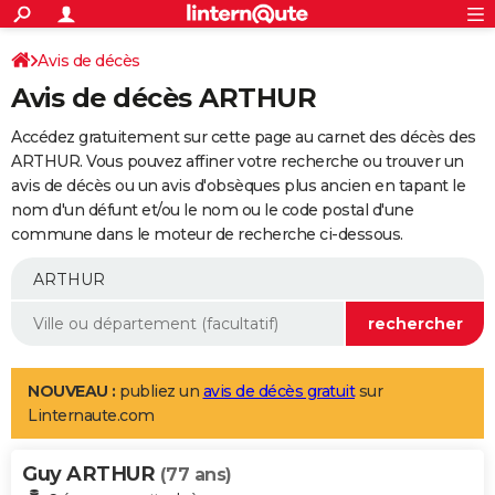
ACTUALITÉS
Connexion
S'inscrire
Avis de décès
Rechercher
Société
Education
Villes
Politique
Faits Divers
Monde
+
SPORT
Avis de décès ARTHUR
Football
Cyclisme
Forum
Coupe du monde 2026
Tennis
Rugby
CULTURE
Accédez gratuitement sur cette page au carnet des décès des
TNT
Cinéma
Musique
Programme TV
Streaming
Sorties cinéma
+
ARTHUR. Vous pouvez affiner votre recherche ou trouver un
FINANCE
avis de décès ou un avis d'obsèques plus ancien en tapant le
Impôts
Immobilier
Banque
Crédit
Retraite
Epargne
Risques naturels par ville
Assurance
AUTO
nom d'un défunt et/ou le nom ou le code postal d'une
commune dans le moteur de recherche ci-dessous.
Réserver un essai
Berlines
Forum auto
Essais
Citadines
SUV
+
HIGH-TECH
Meilleur smartphone
Ordinateurs
Guide high-tech
Mobiles
Internet
Jeux vidéo
+
BRICOLAGE
Aménagement intérieur
Cuisine
Jardinage
+
Forum
Extérieur
Salle de bains
Rangement
WEEK-END
Escapades
Expositions
Week-end nature
Guides de France
Patrimoine
Musées
+
LIFESTYLE
NOUVEAU :
publiez un
avis de décès gratuit
sur
Linternaute.com
Bien-être
Mode
+
Art de vivre
Loisirs
Modes de vie
SANTE
Guy ARTHUR
Guide de la santé
Médicaments
+
Alimentation
Maladies
Sommeil
(77 ans)
VOYAGE