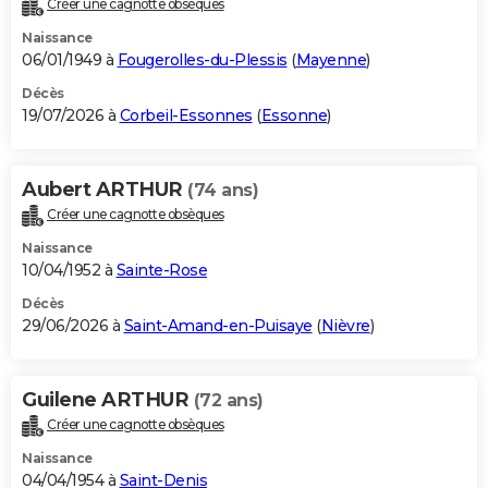
Créer une cagnotte obsèques
City break
Voyage de noces
Climat
Destinations
Voyage nature
Forum
+
PHOTO
Naissance
06/01/1949 à
Fougerolles-du-Plessis
(
Mayenne
)
GUIDES D'ACHAT
Décès
19/07/2026 à
Corbeil-Essonnes
(
Essonne
)
BONS PLANS
CARTE DE VOEUX
Aubert ARTHUR
(74 ans)
Carte Bonne année
Carte Pâques
Carte de Noël
Carte Saint-Valentin
Carte d'anniversaire
DICTIONNAIRE
Créer une cagnotte obsèques
Biographies
Expressions
Dictionnaire
Citations
Proverbes
PROGRAMME TV
Naissance
10/04/1952 à
Sainte-Rose
COPAINS D'AVANT
Décès
29/06/2026 à
Saint-Amand-en-Puisaye
(
Nièvre
)
Se connecter
Collèges
Universités
Service militaire
S'inscrire
Lycées
Primaires
Entreprises
Avis de recherche
AVIS DE DÉCÈS
FORUM
Guilene ARTHUR
(72 ans)
Lifestyle
Sport
Television
Cinema
Bricolage
Culture
Auto
Voyage
Créer une cagnotte obsèques
Naissance
04/04/1954 à
Saint-Denis