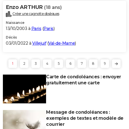
Enzo ARTHUR
(18 ans)
Créer une cagnotte obsèques
Naissance
13/10/2003 à
Paris
(
Paris
)
Décès
03/01/2022 à
Villejuif
(
Val-de-Marne
)
1
2
3
4
5
6
7
8
9
Carte de condoléances : envoyer
gratuitement une carte
Message de condoléances :
exemples de textes et modèle de
courrier