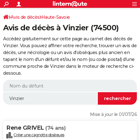
ACTUALITÉS
Connexion
S'inscrire
Avis de décès
Haute-Savoie
Rechercher
Société
Education
Villes
Politique
Faits Divers
Monde
+
SPORT
Avis de décès à Vinzier (74500)
Football
Cyclisme
Forum
Coupe du monde 2026
Tennis
Rugby
CULTURE
Accédez gratuitement sur cette page au carnet des décès de
TNT
Cinéma
Musique
Programme TV
Streaming
Sorties cinéma
+
Vinzier. Vous pouvez affiner votre recherche, trouver un avis de
FINANCE
décès, une nécrologie ou un avis d'obsèques plus ancien en
Impôts
Immobilier
Banque
Crédit
Retraite
Epargne
Risques naturels par ville
Assurance
AUTO
tapant le nom d'un défunt et/ou le nom (ou code postal) d'une
commune proche de Vinzier dans le moteur de recherche ci-
Réserver un essai
Berlines
Forum auto
Essais
Citadines
SUV
+
HIGH-TECH
dessous.
Meilleur smartphone
Ordinateurs
Guide high-tech
Mobiles
Internet
Jeux vidéo
+
BRICOLAGE
Aménagement intérieur
Cuisine
Jardinage
+
Forum
Extérieur
Salle de bains
Rangement
WEEK-END
Escapades
Expositions
Week-end nature
Guides de France
Patrimoine
Musées
+
LIFESTYLE
Mise à jour le 01/07/26
Bien-être
Mode
+
Art de vivre
Loisirs
Modes de vie
SANTE
Rene GRIVEL
(74 ans)
Guide de la santé
Médicaments
+
Alimentation
Maladies
Sommeil
VOYAGE
Créer une cagnotte obsèques