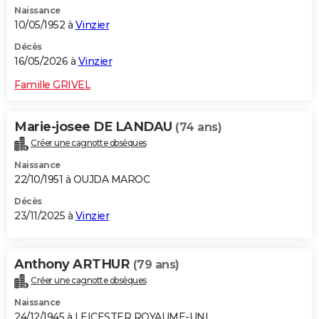
Naissance
City break
Voyage de noces
Climat
Destinations
Voyage nature
Forum
+
PHOTO
10/05/1952 à
Vinzier
GUIDES D'ACHAT
Décès
16/05/2026 à
Vinzier
BONS PLANS
Famille GRIVEL
CARTE DE VOEUX
Marie-josee DE LANDAU
(74 ans)
Carte Bonne année
Carte Pâques
Carte de Noël
Carte Saint-Valentin
Carte d'anniversaire
DICTIONNAIRE
Créer une cagnotte obsèques
Biographies
Expressions
Dictionnaire
Citations
Proverbes
PROGRAMME TV
Naissance
22/10/1951 à OUJDA MAROC
COPAINS D'AVANT
Décès
23/11/2025 à
Vinzier
Se connecter
Collèges
Universités
Service militaire
S'inscrire
Lycées
Primaires
Entreprises
Avis de recherche
AVIS DE DÉCÈS
FORUM
Anthony ARTHUR
(79 ans)
Lifestyle
Sport
Television
Cinema
Bricolage
Culture
Auto
Voyage
Créer une cagnotte obsèques
Naissance
24/12/1945 à LEICESTER ROYAUME-UNI