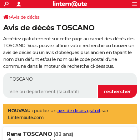
ACTUALITÉS
Connexion
S'inscrire
Avis de décès
Rechercher
Société
Education
Villes
Politique
Faits Divers
Monde
+
SPORT
Avis de décès TOSCANO
Football
Cyclisme
Forum
Coupe du monde 2026
Tennis
Rugby
CULTURE
Accédez gratuitement sur cette page au carnet des décès des
TNT
Cinéma
Musique
Programme TV
Streaming
Sorties cinéma
+
TOSCANO. Vous pouvez affiner votre recherche ou trouver un
FINANCE
avis de décès ou un avis d'obsèques plus ancien en tapant le
Impôts
Immobilier
Banque
Crédit
Retraite
Epargne
Risques naturels par ville
Assurance
AUTO
nom d'un défunt et/ou le nom ou le code postal d'une
commune dans le moteur de recherche ci-dessous.
Réserver un essai
Berlines
Forum auto
Essais
Citadines
SUV
+
HIGH-TECH
Meilleur smartphone
Ordinateurs
Guide high-tech
Mobiles
Internet
Jeux vidéo
+
BRICOLAGE
Aménagement intérieur
Cuisine
Jardinage
+
Forum
Extérieur
Salle de bains
Rangement
WEEK-END
Escapades
Expositions
Week-end nature
Guides de France
Patrimoine
Musées
+
LIFESTYLE
NOUVEAU :
publiez un
avis de décès gratuit
sur
Linternaute.com
Bien-être
Mode
+
Art de vivre
Loisirs
Modes de vie
SANTE
Rene TOSCANO
Guide de la santé
Médicaments
+
Alimentation
Maladies
Sommeil
(82 ans)
VOYAGE