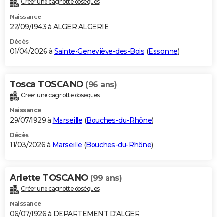
Créer une cagnotte obsèques
City break
Voyage de noces
Climat
Destinations
Voyage nature
Forum
+
PHOTO
Naissance
22/09/1943 à ALGER ALGERIE
GUIDES D'ACHAT
Décès
01/04/2026 à
Sainte-Geneviève-des-Bois
(
Essonne
)
BONS PLANS
CARTE DE VOEUX
Tosca TOSCANO
(96 ans)
Carte Bonne année
Carte Pâques
Carte de Noël
Carte Saint-Valentin
Carte d'anniversaire
DICTIONNAIRE
Créer une cagnotte obsèques
Biographies
Expressions
Dictionnaire
Citations
Proverbes
PROGRAMME TV
Naissance
29/07/1929 à
Marseille
(
Bouches-du-Rhône
)
COPAINS D'AVANT
Décès
11/03/2026 à
Marseille
(
Bouches-du-Rhône
)
Se connecter
Collèges
Universités
Service militaire
S'inscrire
Lycées
Primaires
Entreprises
Avis de recherche
AVIS DE DÉCÈS
FORUM
Arlette TOSCANO
(99 ans)
Lifestyle
Sport
Television
Cinema
Bricolage
Culture
Auto
Voyage
Créer une cagnotte obsèques
Naissance
06/07/1926 à DEPARTEMENT D'ALGER