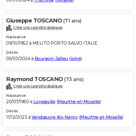
01/07/2024 à
Thionville
(
Moselle
)
Giuseppe TOSCANO
(71 ans)
Créer une cagnotte obsèques
Naissance
09/10/1952 à MELITO PORTO SALVO ITALIE
Décès
05/03/2024 à
Bourgoin-Jallieu
(
Isère
)
Raymond TOSCANO
(73 ans)
Créer une cagnotte obsèques
Naissance
20/07/1950 à
Longlaville
(
Meurthe-et-Moselle
)
Décès
11/12/2023 à
Vandœuvre-lès-Nancy
(
Meurthe-et-Moselle
)