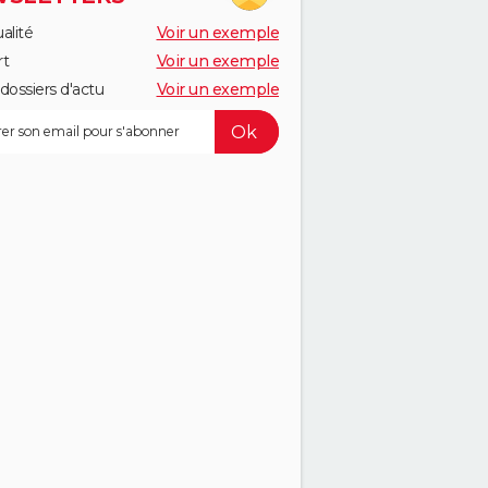
alité
Voir un exemple
rt
Voir un exemple
dossiers d'actu
Voir un exemple