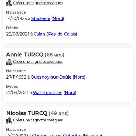
Créer une cagnotte obsèques
Naissance
14/10/1925 à
Strazeele
(
Nord
)
Décès
22/08/2021 à
Calais
(
Pas-de-Calais
)
Annie TURCQ
(68 ans)
Créer une cagnotte obsèques
Naissance
27/11/1952 à
Quesnoy-sur-Deûle
(
Nord
)
Décès
21/03/2021 à
Wambrechies
(
Nord
)
Nicolas TURCQ
(49 ans)
Créer une cagnotte obsèques
Naissance
17/07/1970 à
Cherbourg-en-Cotentin
(
Manche
)