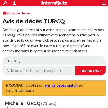
ACTUALITÉS
Connexion
S'inscrire
Avis de décès
Rechercher
Société
Education
Villes
Politique
Faits Divers
Monde
+
SPORT
Avis de décès TURCQ
Football
Cyclisme
Forum
Coupe du monde 2026
Tennis
Rugby
CULTURE
Accédez gratuitement sur cette page au carnet des décès des
TNT
Cinéma
Musique
Programme TV
Streaming
Sorties cinéma
+
TURCQ. Vous pouvez affiner votre recherche ou trouver un
FINANCE
avis de décès ou un avis d'obsèques plus ancien en tapant le
Impôts
Immobilier
Banque
Crédit
Retraite
Epargne
Risques naturels par ville
Assurance
AUTO
nom d'un défunt et/ou le nom ou le code postal d'une
commune dans le moteur de recherche ci-dessous.
Réserver un essai
Berlines
Forum auto
Essais
Citadines
SUV
+
HIGH-TECH
Meilleur smartphone
Ordinateurs
Guide high-tech
Mobiles
Internet
Jeux vidéo
+
BRICOLAGE
Aménagement intérieur
Cuisine
Jardinage
+
Forum
Extérieur
Salle de bains
Rangement
WEEK-END
Escapades
Expositions
Week-end nature
Guides de France
Patrimoine
Musées
+
LIFESTYLE
NOUVEAU :
publiez un
avis de décès gratuit
sur
Linternaute.com
Bien-être
Mode
+
Art de vivre
Loisirs
Modes de vie
SANTE
Michelle TURCQ
Guide de la santé
Médicaments
+
Alimentation
Maladies
Sommeil
(72 ans)
VOYAGE