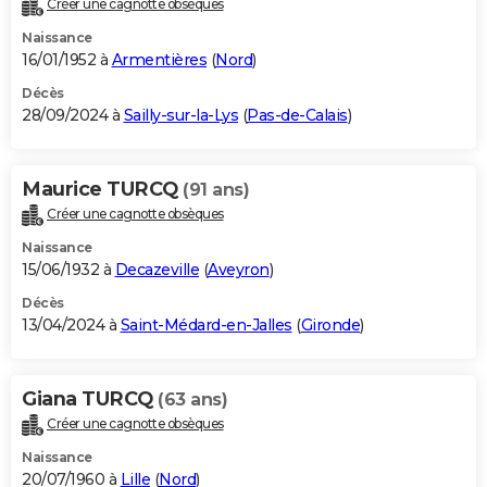
Créer une cagnotte obsèques
City break
Voyage de noces
Climat
Destinations
Voyage nature
Forum
+
PHOTO
Naissance
16/01/1952 à
Armentières
(
Nord
)
GUIDES D'ACHAT
Décès
28/09/2024 à
Sailly-sur-la-Lys
(
Pas-de-Calais
)
BONS PLANS
CARTE DE VOEUX
Maurice TURCQ
(91 ans)
Carte Bonne année
Carte Pâques
Carte de Noël
Carte Saint-Valentin
Carte d'anniversaire
DICTIONNAIRE
Créer une cagnotte obsèques
Biographies
Expressions
Dictionnaire
Citations
Proverbes
PROGRAMME TV
Naissance
15/06/1932 à
Decazeville
(
Aveyron
)
COPAINS D'AVANT
Décès
13/04/2024 à
Saint-Médard-en-Jalles
(
Gironde
)
Se connecter
Collèges
Universités
Service militaire
S'inscrire
Lycées
Primaires
Entreprises
Avis de recherche
AVIS DE DÉCÈS
FORUM
Giana TURCQ
(63 ans)
Lifestyle
Sport
Television
Cinema
Bricolage
Culture
Auto
Voyage
Créer une cagnotte obsèques
Naissance
20/07/1960 à
Lille
(
Nord
)