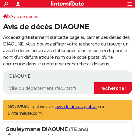
ACTUALITÉS
Connexion
S'inscrire
Avis de décès
Rechercher
Société
Education
Villes
Politique
Faits Divers
Monde
+
SPORT
Avis de décès DIAOUNE
Football
Cyclisme
Forum
Coupe du monde 2026
Tennis
Rugby
CULTURE
Accédez gratuitement sur cette page au carnet des décès des
TNT
Cinéma
Musique
Programme TV
Streaming
Sorties cinéma
+
DIAOUNE. Vous pouvez affiner votre recherche ou trouver un
FINANCE
avis de décès ou un avis d'obsèques plus ancien en tapant le
Impôts
Immobilier
Banque
Crédit
Retraite
Epargne
Risques naturels par ville
Assurance
AUTO
nom d'un défunt et/ou le nom ou le code postal d'une
commune dans le moteur de recherche ci-dessous.
Réserver un essai
Berlines
Forum auto
Essais
Citadines
SUV
+
HIGH-TECH
Meilleur smartphone
Ordinateurs
Guide high-tech
Mobiles
Internet
Jeux vidéo
+
BRICOLAGE
Aménagement intérieur
Cuisine
Jardinage
+
Forum
Extérieur
Salle de bains
Rangement
WEEK-END
Escapades
Expositions
Week-end nature
Guides de France
Patrimoine
Musées
+
LIFESTYLE
NOUVEAU :
publiez un
avis de décès gratuit
sur
Linternaute.com
Bien-être
Mode
+
Art de vivre
Loisirs
Modes de vie
SANTE
Souleymane DIAOUNE
Guide de la santé
Médicaments
+
Alimentation
Maladies
Sommeil
(75 ans)
VOYAGE