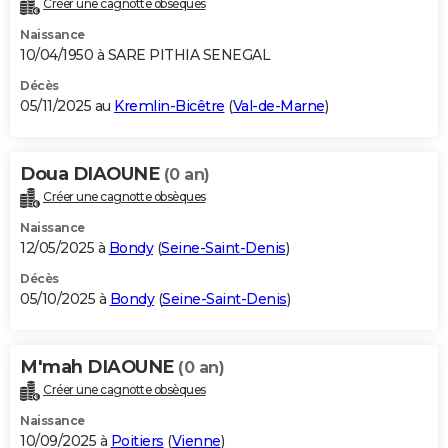
Créer une cagnotte obsèques
City break
Voyage de noces
Climat
Destinations
Voyage nature
Forum
+
PHOTO
Naissance
10/04/1950 à SARE PITHIA SENEGAL
GUIDES D'ACHAT
Décès
05/11/2025 au
Kremlin-Bicêtre
(
Val-de-Marne
)
BONS PLANS
CARTE DE VOEUX
Doua DIAOUNE
(0 an)
Carte Bonne année
Carte Pâques
Carte de Noël
Carte Saint-Valentin
Carte d'anniversaire
DICTIONNAIRE
Créer une cagnotte obsèques
Biographies
Expressions
Dictionnaire
Citations
Proverbes
PROGRAMME TV
Naissance
12/05/2025 à
Bondy
(
Seine-Saint-Denis
)
COPAINS D'AVANT
Décès
05/10/2025 à
Bondy
(
Seine-Saint-Denis
)
Se connecter
Collèges
Universités
Service militaire
S'inscrire
Lycées
Primaires
Entreprises
Avis de recherche
AVIS DE DÉCÈS
FORUM
M'mah DIAOUNE
(0 an)
Lifestyle
Sport
Television
Cinema
Bricolage
Culture
Auto
Voyage
Créer une cagnotte obsèques
Naissance
10/09/2025 à
Poitiers
(
Vienne
)