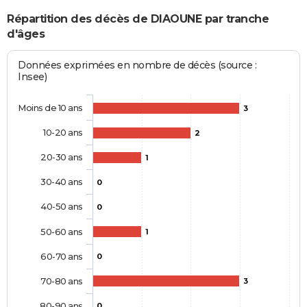
Répartition des décès de DIAOUNE par tranche
d'âges
Données exprimées en nombre de décès (source :
Insee)
Moins de 10 ans
3
10-20 ans
2
20-30 ans
1
30-40 ans
0
40-50 ans
0
50-60 ans
1
60-70 ans
0
70-80 ans
3
80-90 ans
0