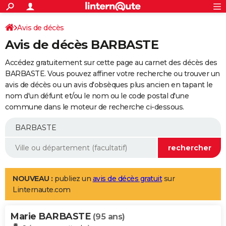
ACTUALITÉS
Connexion
S'inscrire
Avis de décès
Rechercher
Société
Education
Villes
Politique
Faits Divers
Monde
+
SPORT
Avis de décès BARBASTE
Football
Cyclisme
Forum
Coupe du monde 2026
Tennis
Rugby
CULTURE
Accédez gratuitement sur cette page au carnet des décès des
TNT
Cinéma
Musique
Programme TV
Streaming
Sorties cinéma
+
BARBASTE. Vous pouvez affiner votre recherche ou trouver un
FINANCE
avis de décès ou un avis d'obsèques plus ancien en tapant le
Impôts
Immobilier
Banque
Crédit
Retraite
Epargne
Risques naturels par ville
Assurance
AUTO
nom d'un défunt et/ou le nom ou le code postal d'une
commune dans le moteur de recherche ci-dessous.
Réserver un essai
Berlines
Forum auto
Essais
Citadines
SUV
+
HIGH-TECH
Meilleur smartphone
Ordinateurs
Guide high-tech
Mobiles
Internet
Jeux vidéo
+
BRICOLAGE
Aménagement intérieur
Cuisine
Jardinage
+
Forum
Extérieur
Salle de bains
Rangement
WEEK-END
Escapades
Expositions
Week-end nature
Guides de France
Patrimoine
Musées
+
LIFESTYLE
NOUVEAU :
publiez un
avis de décès gratuit
sur
Linternaute.com
Bien-être
Mode
+
Art de vivre
Loisirs
Modes de vie
SANTE
Marie BARBASTE
Guide de la santé
Médicaments
+
Alimentation
Maladies
Sommeil
(95 ans)
VOYAGE