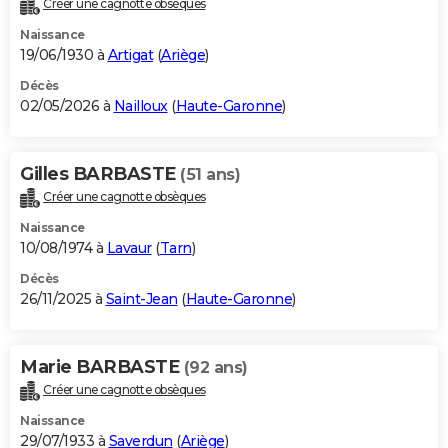
Créer une cagnotte obsèques
City break
Voyage de noces
Climat
Destinations
Voyage nature
Forum
+
PHOTO
Naissance
19/06/1930 à
Artigat
(
Ariège
)
GUIDES D'ACHAT
Décès
02/05/2026 à
Nailloux
(
Haute-Garonne
)
BONS PLANS
CARTE DE VOEUX
Gilles BARBASTE
(51 ans)
Carte Bonne année
Carte Pâques
Carte de Noël
Carte Saint-Valentin
Carte d'anniversaire
DICTIONNAIRE
Créer une cagnotte obsèques
Biographies
Expressions
Dictionnaire
Citations
Proverbes
PROGRAMME TV
Naissance
10/08/1974 à
Lavaur
(
Tarn
)
COPAINS D'AVANT
Décès
26/11/2025 à
Saint-Jean
(
Haute-Garonne
)
Se connecter
Collèges
Universités
Service militaire
S'inscrire
Lycées
Primaires
Entreprises
Avis de recherche
AVIS DE DÉCÈS
FORUM
Marie BARBASTE
(92 ans)
Lifestyle
Sport
Television
Cinema
Bricolage
Culture
Auto
Voyage
Créer une cagnotte obsèques
Naissance
29/07/1933 à
Saverdun
(
Ariège
)