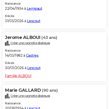
Naissance
City break
Voyage de noces
Climat
Destinations
Voyage nature
Forum
+
PHOTO
22/04/1934 à
Lempaut
GUIDES D'ACHAT
Décès
31/03/2026 à
Lescout
BONS PLANS
CARTE DE VOEUX
Jerome ALBOUI
(43 ans)
Créer une cagnotte obsèques
Carte Bonne année
Carte Pâques
Carte de Noël
Carte Saint-Valentin
Carte d'anniversaire
DICTIONNAIRE
Naissance
Biographies
Expressions
Dictionnaire
Citations
Proverbes
14/03/1982 à
Castres
PROGRAMME TV
Décès
COPAINS D'AVANT
30/01/2026 à
Lescout
Se connecter
Collèges
Universités
Service militaire
S'inscrire
Lycées
Primaires
Entreprises
Avis de recherche
AVIS DE DÉCÈS
Famille ALBOUI
FORUM
Marie GALLARD
(90 ans)
Lifestyle
Sport
Television
Cinema
Bricolage
Culture
Auto
Voyage
Créer une cagnotte obsèques
Naissance
20/09/1934 à
Lescout