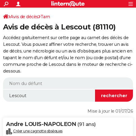
ACTUALITÉS
Connexion
S'inscrire
Avis de décès
Tarn
Rechercher
Société
Education
Villes
Politique
Faits Divers
Monde
+
SPORT
Avis de décès à Lescout (81110)
Football
Cyclisme
Forum
Coupe du monde 2026
Tennis
Rugby
CULTURE
Accédez gratuitement sur cette page au carnet des décès de
TNT
Cinéma
Musique
Programme TV
Streaming
Sorties cinéma
+
Lescout. Vous pouvez affiner votre recherche, trouver un avis
FINANCE
de décès, une nécrologie ou un avis d'obsèques plus ancien en
Impôts
Immobilier
Banque
Crédit
Retraite
Epargne
Risques naturels par ville
Assurance
AUTO
tapant le nom d'un défunt et/ou le nom (ou code postal) d'une
commune proche de Lescout dans le moteur de recherche ci-
Réserver un essai
Berlines
Forum auto
Essais
Citadines
SUV
+
HIGH-TECH
dessous.
Meilleur smartphone
Ordinateurs
Guide high-tech
Mobiles
Internet
Jeux vidéo
+
BRICOLAGE
Aménagement intérieur
Cuisine
Jardinage
+
Forum
Extérieur
Salle de bains
Rangement
WEEK-END
Escapades
Expositions
Week-end nature
Guides de France
Patrimoine
Musées
+
LIFESTYLE
Mise à jour le 01/07/26
Bien-être
Mode
+
Art de vivre
Loisirs
Modes de vie
SANTE
Andre LOUIS-NAPOLEON
(91 ans)
Guide de la santé
Médicaments
+
Alimentation
Maladies
Sommeil
VOYAGE
Créer une cagnotte obsèques