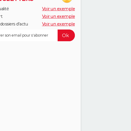
alité
Voir un exemple
rt
Voir un exemple
dossiers d'actu
Voir un exemple