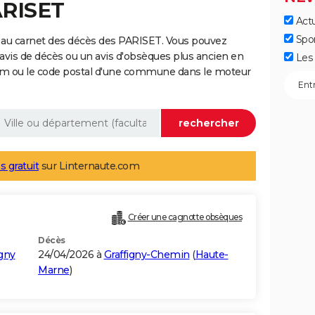
ARISET
Actu
Spo
 au carnet des décès des PARISET. Vous pouvez
 avis de décès ou un avis d'obsèques plus ancien en
Les 
nom ou le code postal d'une commune dans le moteur
s gratuit
sur Linternaute.com
Créer une cagnotte obsèques
Décès
gny
24/04/2026 à
Graffigny-Chemin
(
Haute-
Marne
)