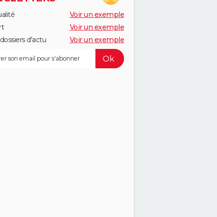
alité
Voir un exemple
rt
Voir un exemple
dossiers d'actu
Voir un exemple