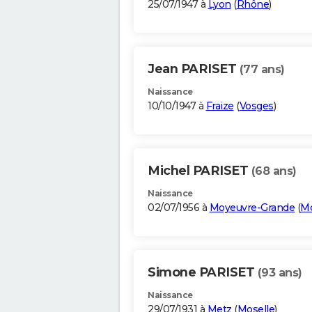
25/07/1947 à
Lyon
(
Rhône
)
Jean PARISET
(77 ans)
Naissance
10/10/1947 à
Fraize
(
Vosges
)
Michel PARISET
(68 ans)
Naissance
02/07/1956 à
Moyeuvre-Grande
(
Mo
Simone PARISET
(93 ans)
Naissance
29/07/1931 à
Metz
(
Moselle
)