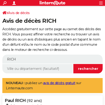
ACTUALITÉS
Connexion
S'inscrire
Avis de décès
Rechercher
Société
Education
Villes
Politique
Faits Divers
Monde
+
SPORT
Avis de décès RICH
Football
Cyclisme
Forum
Coupe du monde 2026
Tennis
Rugby
CULTURE
Accédez gratuitement sur cette page au carnet des décès des
TNT
Cinéma
Musique
Programme TV
Streaming
Sorties cinéma
+
RICH. Vous pouvez affiner votre recherche ou trouver un avis
FINANCE
de décès ou un avis d'obsèques plus ancien en tapant le nom
Impôts
Immobilier
Banque
Crédit
Retraite
Epargne
Risques naturels par ville
Assurance
AUTO
d'un défunt et/ou le nom ou le code postal d'une commune
dans le moteur de recherche ci-dessous.
Réserver un essai
Berlines
Forum auto
Essais
Citadines
SUV
+
HIGH-TECH
Meilleur smartphone
Ordinateurs
Guide high-tech
Mobiles
Internet
Jeux vidéo
+
BRICOLAGE
Aménagement intérieur
Cuisine
Jardinage
+
Forum
Extérieur
Salle de bains
Rangement
WEEK-END
Escapades
Expositions
Week-end nature
Guides de France
Patrimoine
Musées
+
LIFESTYLE
NOUVEAU :
publiez un
avis de décès gratuit
sur
Linternaute.com
Bien-être
Mode
+
Art de vivre
Loisirs
Modes de vie
SANTE
Paul RICH
Guide de la santé
Médicaments
+
Alimentation
Maladies
Sommeil
(92 ans)
VOYAGE