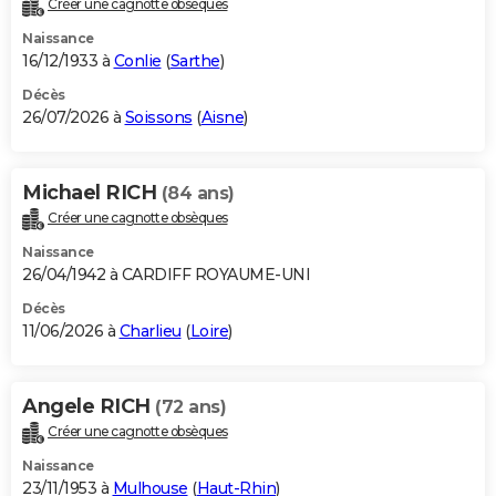
Créer une cagnotte obsèques
City break
Voyage de noces
Climat
Destinations
Voyage nature
Forum
+
PHOTO
Naissance
16/12/1933 à
Conlie
(
Sarthe
)
GUIDES D'ACHAT
Décès
26/07/2026 à
Soissons
(
Aisne
)
BONS PLANS
CARTE DE VOEUX
Michael RICH
(84 ans)
Carte Bonne année
Carte Pâques
Carte de Noël
Carte Saint-Valentin
Carte d'anniversaire
DICTIONNAIRE
Créer une cagnotte obsèques
Biographies
Expressions
Dictionnaire
Citations
Proverbes
PROGRAMME TV
Naissance
26/04/1942 à CARDIFF ROYAUME-UNI
COPAINS D'AVANT
Décès
11/06/2026 à
Charlieu
(
Loire
)
Se connecter
Collèges
Universités
Service militaire
S'inscrire
Lycées
Primaires
Entreprises
Avis de recherche
AVIS DE DÉCÈS
FORUM
Angele RICH
(72 ans)
Lifestyle
Sport
Television
Cinema
Bricolage
Culture
Auto
Voyage
Créer une cagnotte obsèques
Naissance
23/11/1953 à
Mulhouse
(
Haut-Rhin
)