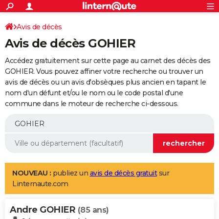
ACTUALITÉS
Connexion
S'inscrire
Avis de décès
Rechercher
Société
Education
Villes
Politique
Faits Divers
Monde
+
SPORT
Avis de décès GOHIER
Football
Cyclisme
Forum
Coupe du monde 2026
Tennis
Rugby
CULTURE
Accédez gratuitement sur cette page au carnet des décès des
TNT
Cinéma
Musique
Programme TV
Streaming
Sorties cinéma
+
GOHIER. Vous pouvez affiner votre recherche ou trouver un
FINANCE
avis de décès ou un avis d'obsèques plus ancien en tapant le
Impôts
Immobilier
Banque
Crédit
Retraite
Epargne
Risques naturels par ville
Assurance
AUTO
nom d'un défunt et/ou le nom ou le code postal d'une
commune dans le moteur de recherche ci-dessous.
Réserver un essai
Berlines
Forum auto
Essais
Citadines
SUV
+
HIGH-TECH
Meilleur smartphone
Ordinateurs
Guide high-tech
Mobiles
Internet
Jeux vidéo
+
BRICOLAGE
Aménagement intérieur
Cuisine
Jardinage
+
Forum
Extérieur
Salle de bains
Rangement
WEEK-END
Escapades
Expositions
Week-end nature
Guides de France
Patrimoine
Musées
+
LIFESTYLE
NOUVEAU :
publiez un
avis de décès gratuit
sur
Linternaute.com
Bien-être
Mode
+
Art de vivre
Loisirs
Modes de vie
SANTE
Andre GOHIER
Guide de la santé
Médicaments
+
Alimentation
Maladies
Sommeil
(85 ans)
VOYAGE