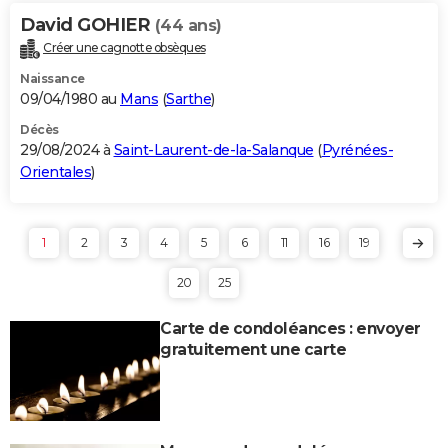
David GOHIER
(44 ans)
Créer une cagnotte obsèques
Naissance
09/04/1980 au
Mans
(
Sarthe
)
Décès
29/08/2024 à
Saint-Laurent-de-la-Salanque
(
Pyrénées-
Orientales
)
1
2
3
4
5
6
11
16
19
20
25
Carte de condoléances : envoyer
gratuitement une carte