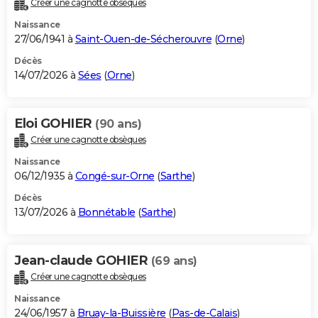
Créer une cagnotte obsèques
City break
Voyage de noces
Climat
Destinations
Voyage nature
Forum
+
PHOTO
Naissance
27/06/1941 à
Saint-Ouen-de-Sécherouvre
(
Orne
)
GUIDES D'ACHAT
Décès
14/07/2026 à
Sées
(
Orne
)
BONS PLANS
CARTE DE VOEUX
Eloi GOHIER
(90 ans)
Carte Bonne année
Carte Pâques
Carte de Noël
Carte Saint-Valentin
Carte d'anniversaire
DICTIONNAIRE
Créer une cagnotte obsèques
Biographies
Expressions
Dictionnaire
Citations
Proverbes
PROGRAMME TV
Naissance
06/12/1935 à
Congé-sur-Orne
(
Sarthe
)
COPAINS D'AVANT
Décès
13/07/2026 à
Bonnétable
(
Sarthe
)
Se connecter
Collèges
Universités
Service militaire
S'inscrire
Lycées
Primaires
Entreprises
Avis de recherche
AVIS DE DÉCÈS
FORUM
Jean-claude GOHIER
(69 ans)
Lifestyle
Sport
Television
Cinema
Bricolage
Culture
Auto
Voyage
Créer une cagnotte obsèques
Naissance
24/06/1957 à
Bruay-la-Buissière
(
Pas-de-Calais
)