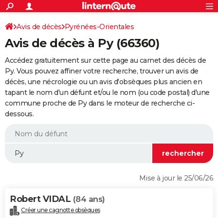
ACTUALITÉS
Connexion
S'inscrire
Avis de décès
Pyrénées-Orientales
Rechercher
Société
Education
Villes
Politique
Faits Divers
Monde
+
SPORT
Avis de décès à Py (66360)
Football
Cyclisme
Forum
Coupe du monde 2026
Tennis
Rugby
CULTURE
Accédez gratuitement sur cette page au carnet des décès de
TNT
Cinéma
Musique
Programme TV
Streaming
Sorties cinéma
+
Py. Vous pouvez affiner votre recherche, trouver un avis de
FINANCE
décès, une nécrologie ou un avis d'obsèques plus ancien en
Impôts
Immobilier
Banque
Crédit
Retraite
Epargne
Risques naturels par ville
Assurance
AUTO
tapant le nom d'un défunt et/ou le nom (ou code postal) d'une
commune proche de Py dans le moteur de recherche ci-
Réserver un essai
Berlines
Forum auto
Essais
Citadines
SUV
+
HIGH-TECH
dessous.
Meilleur smartphone
Ordinateurs
Guide high-tech
Mobiles
Internet
Jeux vidéo
+
BRICOLAGE
Aménagement intérieur
Cuisine
Jardinage
+
Forum
Extérieur
Salle de bains
Rangement
WEEK-END
Escapades
Expositions
Week-end nature
Guides de France
Patrimoine
Musées
+
LIFESTYLE
Mise à jour le 25/06/26
Bien-être
Mode
+
Art de vivre
Loisirs
Modes de vie
SANTE
Robert VIDAL
(84 ans)
Guide de la santé
Médicaments
+
Alimentation
Maladies
Sommeil
VOYAGE
Créer une cagnotte obsèques