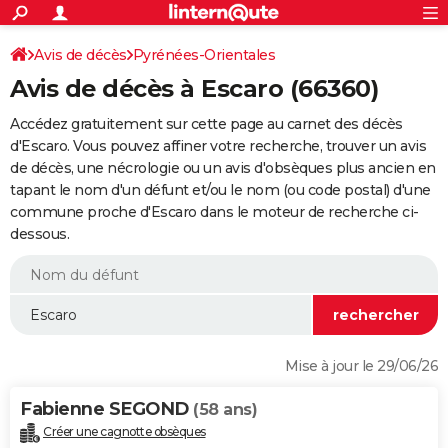
ACTUALITÉS
Connexion
S'inscrire
Avis de décès
Pyrénées-Orientales
Rechercher
Société
Education
Villes
Politique
Faits Divers
Monde
+
SPORT
Avis de décès à Escaro (66360)
Football
Cyclisme
Forum
Coupe du monde 2026
Tennis
Rugby
CULTURE
Accédez gratuitement sur cette page au carnet des décès
TNT
Cinéma
Musique
Programme TV
Streaming
Sorties cinéma
+
d'Escaro. Vous pouvez affiner votre recherche, trouver un avis
FINANCE
de décès, une nécrologie ou un avis d'obsèques plus ancien en
Impôts
Immobilier
Banque
Crédit
Retraite
Epargne
Risques naturels par ville
Assurance
AUTO
tapant le nom d'un défunt et/ou le nom (ou code postal) d'une
commune proche d'Escaro dans le moteur de recherche ci-
Réserver un essai
Berlines
Forum auto
Essais
Citadines
SUV
+
HIGH-TECH
dessous.
Meilleur smartphone
Ordinateurs
Guide high-tech
Mobiles
Internet
Jeux vidéo
+
BRICOLAGE
Aménagement intérieur
Cuisine
Jardinage
+
Forum
Extérieur
Salle de bains
Rangement
WEEK-END
Escapades
Expositions
Week-end nature
Guides de France
Patrimoine
Musées
+
LIFESTYLE
Mise à jour le 29/06/26
Bien-être
Mode
+
Art de vivre
Loisirs
Modes de vie
SANTE
Fabienne SEGOND
(58 ans)
Guide de la santé
Médicaments
+
Alimentation
Maladies
Sommeil
VOYAGE
Créer une cagnotte obsèques