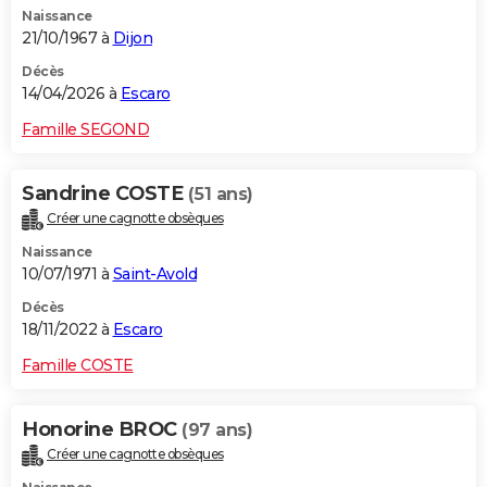
Naissance
City break
Voyage de noces
Climat
Destinations
Voyage nature
Forum
+
PHOTO
21/10/1967 à
Dijon
GUIDES D'ACHAT
Décès
14/04/2026 à
Escaro
BONS PLANS
Famille SEGOND
CARTE DE VOEUX
Sandrine COSTE
(51 ans)
Carte Bonne année
Carte Pâques
Carte de Noël
Carte Saint-Valentin
Carte d'anniversaire
DICTIONNAIRE
Créer une cagnotte obsèques
Biographies
Expressions
Dictionnaire
Citations
Proverbes
PROGRAMME TV
Naissance
10/07/1971 à
Saint-Avold
COPAINS D'AVANT
Décès
18/11/2022 à
Escaro
Se connecter
Collèges
Universités
Service militaire
S'inscrire
Lycées
Primaires
Entreprises
Avis de recherche
AVIS DE DÉCÈS
Famille COSTE
FORUM
Lifestyle
Sport
Television
Cinema
Bricolage
Culture
Auto
Voyage
Honorine BROC
(97 ans)
Créer une cagnotte obsèques