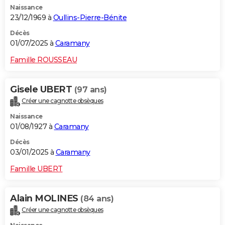
Naissance
City break
Voyage de noces
Climat
Destinations
Voyage nature
Forum
+
PHOTO
23/12/1969 à
Oullins-Pierre-Bénite
GUIDES D'ACHAT
Décès
01/07/2025 à
Caramany
BONS PLANS
Famille ROUSSEAU
CARTE DE VOEUX
Gisele UBERT
(97 ans)
Carte Bonne année
Carte Pâques
Carte de Noël
Carte Saint-Valentin
Carte d'anniversaire
DICTIONNAIRE
Créer une cagnotte obsèques
Biographies
Expressions
Dictionnaire
Citations
Proverbes
PROGRAMME TV
Naissance
01/08/1927 à
Caramany
COPAINS D'AVANT
Décès
03/01/2025 à
Caramany
Se connecter
Collèges
Universités
Service militaire
S'inscrire
Lycées
Primaires
Entreprises
Avis de recherche
AVIS DE DÉCÈS
Famille UBERT
FORUM
Lifestyle
Sport
Television
Cinema
Bricolage
Culture
Auto
Voyage
Alain MOLINES
(84 ans)
Créer une cagnotte obsèques