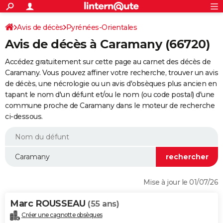
ACTUALITÉS
Connexion
S'inscrire
Avis de décès
Pyrénées-Orientales
Rechercher
Société
Education
Villes
Politique
Faits Divers
Monde
+
SPORT
Avis de décès à Caramany (66720)
Football
Cyclisme
Forum
Coupe du monde 2026
Tennis
Rugby
CULTURE
Accédez gratuitement sur cette page au carnet des décès de
TNT
Cinéma
Musique
Programme TV
Streaming
Sorties cinéma
+
Caramany. Vous pouvez affiner votre recherche, trouver un avis
FINANCE
de décès, une nécrologie ou un avis d'obsèques plus ancien en
Impôts
Immobilier
Banque
Crédit
Retraite
Epargne
Risques naturels par ville
Assurance
AUTO
tapant le nom d'un défunt et/ou le nom (ou code postal) d'une
commune proche de Caramany dans le moteur de recherche
Réserver un essai
Berlines
Forum auto
Essais
Citadines
SUV
+
HIGH-TECH
ci-dessous.
Meilleur smartphone
Ordinateurs
Guide high-tech
Mobiles
Internet
Jeux vidéo
+
BRICOLAGE
Aménagement intérieur
Cuisine
Jardinage
+
Forum
Extérieur
Salle de bains
Rangement
WEEK-END
Escapades
Expositions
Week-end nature
Guides de France
Patrimoine
Musées
+
LIFESTYLE
Mise à jour le 01/07/26
Bien-être
Mode
+
Art de vivre
Loisirs
Modes de vie
SANTE
Marc ROUSSEAU
(55 ans)
Guide de la santé
Médicaments
+
Alimentation
Maladies
Sommeil
VOYAGE
Créer une cagnotte obsèques