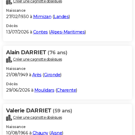
Créer une cagnotte obsèques
City break
Voyage de noces
Climat
Destinations
Voyage nature
Forum
+
PHOTO
Naissance
27/02/1930 à
Mimizan
(
Landes
)
GUIDES D'ACHAT
Décès
13/07/2026 à
Contes
(
Alpes-Maritimes
)
BONS PLANS
CARTE DE VOEUX
Alain DARRIET
(76 ans)
Carte Bonne année
Carte Pâques
Carte de Noël
Carte Saint-Valentin
Carte d'anniversaire
DICTIONNAIRE
Créer une cagnotte obsèques
Biographies
Expressions
Dictionnaire
Citations
Proverbes
PROGRAMME TV
Naissance
21/08/1949 à
Arès
(
Gironde
)
COPAINS D'AVANT
Décès
29/06/2026 à
Moulidars
(
Charente
)
Se connecter
Collèges
Universités
Service militaire
S'inscrire
Lycées
Primaires
Entreprises
Avis de recherche
AVIS DE DÉCÈS
FORUM
Valerie DARRIET
(59 ans)
Lifestyle
Sport
Television
Cinema
Bricolage
Culture
Auto
Voyage
Créer une cagnotte obsèques
Naissance
10/08/1966 à
Chauny
(
Aisne
)