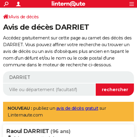
ACTUALITÉS
Connexion
S'inscrire
Avis de décès
Rechercher
Société
Education
Villes
Politique
Faits Divers
Monde
+
SPORT
Avis de décès DARRIET
Football
Cyclisme
Forum
Coupe du monde 2026
Tennis
Rugby
CULTURE
Accédez gratuitement sur cette page au carnet des décès des
TNT
Cinéma
Musique
Programme TV
Streaming
Sorties cinéma
+
DARRIET. Vous pouvez affiner votre recherche ou trouver un
FINANCE
avis de décès ou un avis d'obsèques plus ancien en tapant le
Impôts
Immobilier
Banque
Crédit
Retraite
Epargne
Risques naturels par ville
Assurance
AUTO
nom d'un défunt et/ou le nom ou le code postal d'une
commune dans le moteur de recherche ci-dessous.
Réserver un essai
Berlines
Forum auto
Essais
Citadines
SUV
+
HIGH-TECH
Meilleur smartphone
Ordinateurs
Guide high-tech
Mobiles
Internet
Jeux vidéo
+
BRICOLAGE
Aménagement intérieur
Cuisine
Jardinage
+
Forum
Extérieur
Salle de bains
Rangement
WEEK-END
Escapades
Expositions
Week-end nature
Guides de France
Patrimoine
Musées
+
LIFESTYLE
NOUVEAU :
publiez un
avis de décès gratuit
sur
Linternaute.com
Bien-être
Mode
+
Art de vivre
Loisirs
Modes de vie
SANTE
Raoul DARRIET
Guide de la santé
Médicaments
+
Alimentation
Maladies
Sommeil
(96 ans)
VOYAGE