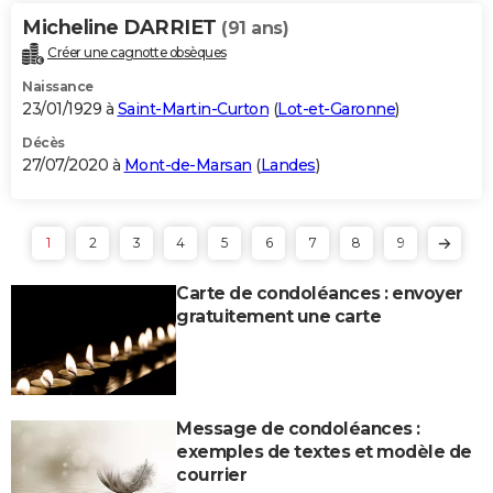
Micheline DARRIET
(91 ans)
Créer une cagnotte obsèques
Naissance
23/01/1929 à
Saint-Martin-Curton
(
Lot-et-Garonne
)
Décès
27/07/2020 à
Mont-de-Marsan
(
Landes
)
1
2
3
4
5
6
7
8
9
Carte de condoléances : envoyer
gratuitement une carte
Message de condoléances :
exemples de textes et modèle de
courrier