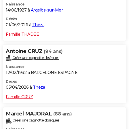
Naissance
City break
Voyage de noces
Climat
Destinations
Voyage nature
Forum
+
PHOTO
14/06/1927 à
Argelès-sur-Mer
GUIDES D'ACHAT
Décès
01/06/2026 à
Théza
BONS PLANS
Famille THADEE
CARTE DE VOEUX
Antoine CRUZ
(94 ans)
Carte Bonne année
Carte Pâques
Carte de Noël
Carte Saint-Valentin
Carte d'anniversaire
DICTIONNAIRE
Créer une cagnotte obsèques
Biographies
Expressions
Dictionnaire
Citations
Proverbes
PROGRAMME TV
Naissance
12/02/1932 à BARCELONE ESPAGNE
COPAINS D'AVANT
Décès
05/04/2026 à
Théza
Se connecter
Collèges
Universités
Service militaire
S'inscrire
Lycées
Primaires
Entreprises
Avis de recherche
AVIS DE DÉCÈS
Famille CRUZ
FORUM
Lifestyle
Sport
Television
Cinema
Bricolage
Culture
Auto
Voyage
Marcel MAJORAL
(88 ans)
Créer une cagnotte obsèques