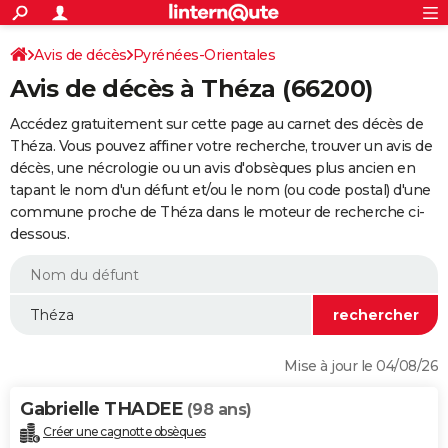
ACTUALITÉS
Connexion
S'inscrire
Avis de décès
Pyrénées-Orientales
Rechercher
Société
Education
Villes
Politique
Faits Divers
Monde
+
SPORT
Avis de décès à Théza (66200)
Football
Cyclisme
Forum
Coupe du monde 2026
Tennis
Rugby
CULTURE
Accédez gratuitement sur cette page au carnet des décès de
TNT
Cinéma
Musique
Programme TV
Streaming
Sorties cinéma
+
Théza. Vous pouvez affiner votre recherche, trouver un avis de
FINANCE
décès, une nécrologie ou un avis d'obsèques plus ancien en
Impôts
Immobilier
Banque
Crédit
Retraite
Epargne
Risques naturels par ville
Assurance
AUTO
tapant le nom d'un défunt et/ou le nom (ou code postal) d'une
commune proche de Théza dans le moteur de recherche ci-
Réserver un essai
Berlines
Forum auto
Essais
Citadines
SUV
+
HIGH-TECH
dessous.
Meilleur smartphone
Ordinateurs
Guide high-tech
Mobiles
Internet
Jeux vidéo
+
BRICOLAGE
Aménagement intérieur
Cuisine
Jardinage
+
Forum
Extérieur
Salle de bains
Rangement
WEEK-END
Escapades
Expositions
Week-end nature
Guides de France
Patrimoine
Musées
+
LIFESTYLE
Mise à jour le 04/08/26
Bien-être
Mode
+
Art de vivre
Loisirs
Modes de vie
SANTE
Gabrielle THADEE
(98 ans)
Guide de la santé
Médicaments
+
Alimentation
Maladies
Sommeil
VOYAGE
Créer une cagnotte obsèques