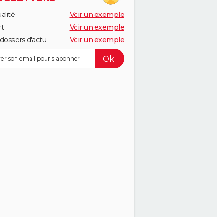
alité
Voir un exemple
rt
Voir un exemple
dossiers d'actu
Voir un exemple