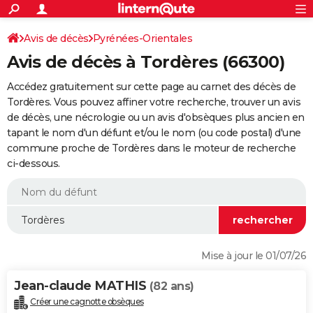
ACTUALITÉS
Connexion
S'inscrire
Avis de décès
Pyrénées-Orientales
Rechercher
Société
Education
Villes
Politique
Faits Divers
Monde
+
SPORT
Avis de décès à Tordères (66300)
Football
Cyclisme
Forum
Coupe du monde 2026
Tennis
Rugby
CULTURE
Accédez gratuitement sur cette page au carnet des décès de
TNT
Cinéma
Musique
Programme TV
Streaming
Sorties cinéma
+
Tordères. Vous pouvez affiner votre recherche, trouver un avis
FINANCE
de décès, une nécrologie ou un avis d'obsèques plus ancien en
Impôts
Immobilier
Banque
Crédit
Retraite
Epargne
Risques naturels par ville
Assurance
AUTO
tapant le nom d'un défunt et/ou le nom (ou code postal) d'une
commune proche de Tordères dans le moteur de recherche
Réserver un essai
Berlines
Forum auto
Essais
Citadines
SUV
+
HIGH-TECH
ci-dessous.
Meilleur smartphone
Ordinateurs
Guide high-tech
Mobiles
Internet
Jeux vidéo
+
BRICOLAGE
Aménagement intérieur
Cuisine
Jardinage
+
Forum
Extérieur
Salle de bains
Rangement
WEEK-END
Escapades
Expositions
Week-end nature
Guides de France
Patrimoine
Musées
+
LIFESTYLE
Mise à jour le 01/07/26
Bien-être
Mode
+
Art de vivre
Loisirs
Modes de vie
SANTE
Jean-claude MATHIS
(82 ans)
Guide de la santé
Médicaments
+
Alimentation
Maladies
Sommeil
VOYAGE
Créer une cagnotte obsèques