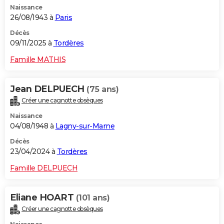
Naissance
City break
Voyage de noces
Climat
Destinations
Voyage nature
Forum
+
PHOTO
26/08/1943 à
Paris
GUIDES D'ACHAT
Décès
09/11/2025 à
Tordères
BONS PLANS
Famille MATHIS
CARTE DE VOEUX
Jean DELPUECH
(75 ans)
Carte Bonne année
Carte Pâques
Carte de Noël
Carte Saint-Valentin
Carte d'anniversaire
DICTIONNAIRE
Créer une cagnotte obsèques
Biographies
Expressions
Dictionnaire
Citations
Proverbes
PROGRAMME TV
Naissance
04/08/1948 à
Lagny-sur-Marne
COPAINS D'AVANT
Décès
23/04/2024 à
Tordères
Se connecter
Collèges
Universités
Service militaire
S'inscrire
Lycées
Primaires
Entreprises
Avis de recherche
AVIS DE DÉCÈS
Famille DELPUECH
FORUM
Lifestyle
Sport
Television
Cinema
Bricolage
Culture
Auto
Voyage
Eliane HOART
(101 ans)
Créer une cagnotte obsèques