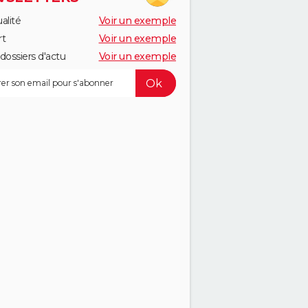
alité
Voir un exemple
rt
Voir un exemple
dossiers d'actu
Voir un exemple