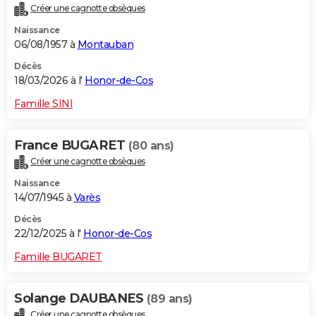
Créer une cagnotte obsèques
City break
Voyage de noces
Climat
Destinations
Voyage nature
Forum
+
PHOTO
Naissance
06/08/1957 à
Montauban
GUIDES D'ACHAT
Décès
BONS PLANS
18/03/2026 à l'
Honor-de-Cos
CARTE DE VOEUX
Famille SINI
Carte Bonne année
Carte Pâques
Carte de Noël
Carte Saint-Valentin
Carte d'anniversaire
DICTIONNAIRE
France BUGARET
(80 ans)
Biographies
Expressions
Dictionnaire
Citations
Proverbes
PROGRAMME TV
Créer une cagnotte obsèques
Naissance
COPAINS D'AVANT
14/07/1945 à
Varès
Se connecter
Collèges
Universités
Service militaire
S'inscrire
Lycées
Primaires
Entreprises
Avis de recherche
AVIS DE DÉCÈS
Décès
22/12/2025 à l'
Honor-de-Cos
FORUM
Famille BUGARET
Lifestyle
Sport
Television
Cinema
Bricolage
Culture
Auto
Voyage
Solange DAUBANES
(89 ans)
Créer une cagnotte obsèques