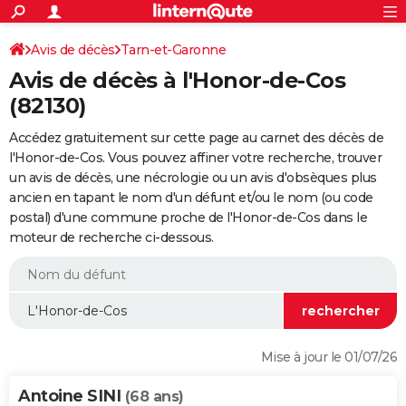
ACTUALITÉS
Connexion
S'inscrire
Avis de décès
Tarn-et-Garonne
Rechercher
Société
Education
Villes
Politique
Faits Divers
Monde
+
SPORT
Avis de décès à l'Honor-de-Cos
Football
Cyclisme
Forum
Coupe du monde 2026
Tennis
Rugby
CULTURE
(82130)
TNT
Cinéma
Musique
Programme TV
Streaming
Sorties cinéma
+
FINANCE
Accédez gratuitement sur cette page au carnet des décès de
l'Honor-de-Cos. Vous pouvez affiner votre recherche, trouver
Impôts
Immobilier
Banque
Crédit
Retraite
Epargne
Risques naturels par ville
Assurance
AUTO
un avis de décès, une nécrologie ou un avis d'obsèques plus
ancien en tapant le nom d'un défunt et/ou le nom (ou code
Réserver un essai
Berlines
Forum auto
Essais
Citadines
SUV
+
HIGH-TECH
postal) d'une commune proche de l'Honor-de-Cos dans le
moteur de recherche ci-dessous.
Meilleur smartphone
Ordinateurs
Guide high-tech
Mobiles
Internet
Jeux vidéo
+
BRICOLAGE
Aménagement intérieur
Cuisine
Jardinage
+
Forum
Extérieur
Salle de bains
Rangement
WEEK-END
Escapades
Expositions
Week-end nature
Guides de France
Patrimoine
Musées
+
LIFESTYLE
Bien-être
Mode
+
Art de vivre
Loisirs
Modes de vie
SANTE
Mise à jour le 01/07/26
Guide de la santé
Médicaments
+
Alimentation
Maladies
Sommeil
VOYAGE
Antoine SINI
(68 ans)