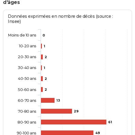
d'âges
Données exprimées en nombre de décès (source :
Insee)
Moins de 10 ans
0
10-20 ans
1
20-30 ans
2
30-40 ans
1
40-50 ans
2
50-60 ans
2
60-70 ans
13
70-80 ans
29
80-90 ans
61
90-100 ans
49