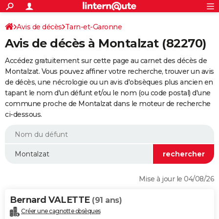
ACTUALITÉS
Connexion
S'inscrire
Avis de décès
Tarn-et-Garonne
Rechercher
Société
Education
Villes
Politique
Faits Divers
Monde
+
SPORT
Avis de décès à Montalzat (82270)
Football
Cyclisme
Forum
Coupe du monde 2026
Tennis
Rugby
CULTURE
Accédez gratuitement sur cette page au carnet des décès de
TNT
Cinéma
Musique
Programme TV
Streaming
Sorties cinéma
+
Montalzat. Vous pouvez affiner votre recherche, trouver un avis
FINANCE
de décès, une nécrologie ou un avis d'obsèques plus ancien en
Impôts
Immobilier
Banque
Crédit
Retraite
Epargne
Risques naturels par ville
Assurance
AUTO
tapant le nom d'un défunt et/ou le nom (ou code postal) d'une
commune proche de Montalzat dans le moteur de recherche
Réserver un essai
Berlines
Forum auto
Essais
Citadines
SUV
+
HIGH-TECH
ci-dessous.
Meilleur smartphone
Ordinateurs
Guide high-tech
Mobiles
Internet
Jeux vidéo
+
BRICOLAGE
Aménagement intérieur
Cuisine
Jardinage
+
Forum
Extérieur
Salle de bains
Rangement
WEEK-END
Escapades
Expositions
Week-end nature
Guides de France
Patrimoine
Musées
+
LIFESTYLE
Mise à jour le 04/08/26
Bien-être
Mode
+
Art de vivre
Loisirs
Modes de vie
SANTE
Bernard VALETTE
(91 ans)
Guide de la santé
Médicaments
+
Alimentation
Maladies
Sommeil
VOYAGE
Créer une cagnotte obsèques