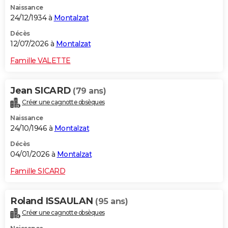
Naissance
City break
Voyage de noces
Climat
Destinations
Voyage nature
Forum
+
PHOTO
24/12/1934 à
Montalzat
GUIDES D'ACHAT
Décès
12/07/2026 à
Montalzat
BONS PLANS
Famille VALETTE
CARTE DE VOEUX
Jean SICARD
(79 ans)
Carte Bonne année
Carte Pâques
Carte de Noël
Carte Saint-Valentin
Carte d'anniversaire
DICTIONNAIRE
Créer une cagnotte obsèques
Biographies
Expressions
Dictionnaire
Citations
Proverbes
PROGRAMME TV
Naissance
24/10/1946 à
Montalzat
COPAINS D'AVANT
Décès
04/01/2026 à
Montalzat
Se connecter
Collèges
Universités
Service militaire
S'inscrire
Lycées
Primaires
Entreprises
Avis de recherche
AVIS DE DÉCÈS
Famille SICARD
FORUM
Lifestyle
Sport
Television
Cinema
Bricolage
Culture
Auto
Voyage
Roland ISSAULAN
(95 ans)
Créer une cagnotte obsèques