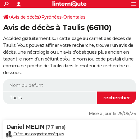
ACTUALITÉS
Connexion
S'inscrire
Avis de décès
Pyrénées-Orientales
Rechercher
Société
Education
Villes
Politique
Faits Divers
Monde
+
SPORT
Avis de décès à Taulis (66110)
Football
Cyclisme
Forum
Coupe du monde 2026
Tennis
Rugby
CULTURE
Accédez gratuitement sur cette page au carnet des décès de
TNT
Cinéma
Musique
Programme TV
Streaming
Sorties cinéma
+
Taulis. Vous pouvez affiner votre recherche, trouver un avis de
FINANCE
décès, une nécrologie ou un avis d'obsèques plus ancien en
Impôts
Immobilier
Banque
Crédit
Retraite
Epargne
Risques naturels par ville
Assurance
AUTO
tapant le nom d'un défunt et/ou le nom (ou code postal) d'une
commune proche de Taulis dans le moteur de recherche ci-
Réserver un essai
Berlines
Forum auto
Essais
Citadines
SUV
+
HIGH-TECH
dessous.
Meilleur smartphone
Ordinateurs
Guide high-tech
Mobiles
Internet
Jeux vidéo
+
BRICOLAGE
Aménagement intérieur
Cuisine
Jardinage
+
Forum
Extérieur
Salle de bains
Rangement
WEEK-END
Escapades
Expositions
Week-end nature
Guides de France
Patrimoine
Musées
+
LIFESTYLE
Mise à jour le 25/06/26
Bien-être
Mode
+
Art de vivre
Loisirs
Modes de vie
SANTE
Daniel MELIN
(77 ans)
Guide de la santé
Médicaments
+
Alimentation
Maladies
Sommeil
VOYAGE
Créer une cagnotte obsèques