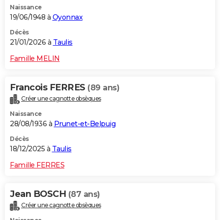
Naissance
City break
Voyage de noces
Climat
Destinations
Voyage nature
Forum
+
PHOTO
19/06/1948 à
Oyonnax
GUIDES D'ACHAT
Décès
21/01/2026 à
Taulis
BONS PLANS
Famille MELIN
CARTE DE VOEUX
Francois FERRES
(89 ans)
Carte Bonne année
Carte Pâques
Carte de Noël
Carte Saint-Valentin
Carte d'anniversaire
DICTIONNAIRE
Créer une cagnotte obsèques
Biographies
Expressions
Dictionnaire
Citations
Proverbes
PROGRAMME TV
Naissance
28/08/1936 à
Prunet-et-Belpuig
COPAINS D'AVANT
Décès
18/12/2025 à
Taulis
Se connecter
Collèges
Universités
Service militaire
S'inscrire
Lycées
Primaires
Entreprises
Avis de recherche
AVIS DE DÉCÈS
Famille FERRES
FORUM
Lifestyle
Sport
Television
Cinema
Bricolage
Culture
Auto
Voyage
Jean BOSCH
(87 ans)
Créer une cagnotte obsèques