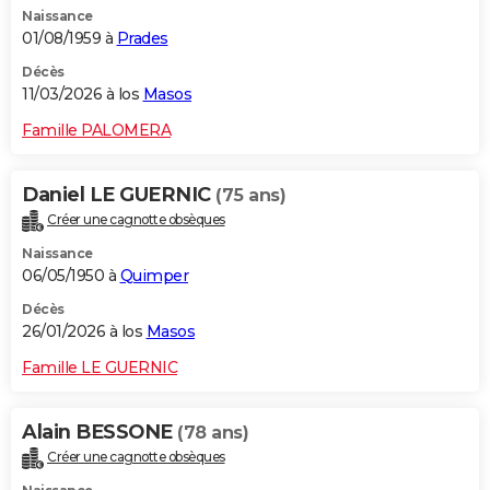
Naissance
City break
Voyage de noces
Climat
Destinations
Voyage nature
Forum
+
PHOTO
01/08/1959 à
Prades
GUIDES D'ACHAT
Décès
11/03/2026 à los
Masos
BONS PLANS
Famille PALOMERA
CARTE DE VOEUX
Daniel LE GUERNIC
(75 ans)
Carte Bonne année
Carte Pâques
Carte de Noël
Carte Saint-Valentin
Carte d'anniversaire
DICTIONNAIRE
Créer une cagnotte obsèques
Biographies
Expressions
Dictionnaire
Citations
Proverbes
PROGRAMME TV
Naissance
06/05/1950 à
Quimper
COPAINS D'AVANT
Décès
26/01/2026 à los
Masos
Se connecter
Collèges
Universités
Service militaire
S'inscrire
Lycées
Primaires
Entreprises
Avis de recherche
AVIS DE DÉCÈS
Famille LE GUERNIC
FORUM
Lifestyle
Sport
Television
Cinema
Bricolage
Culture
Auto
Voyage
Alain BESSONE
(78 ans)
Créer une cagnotte obsèques