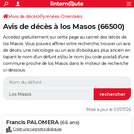
ACTUALITÉS
Connexion
S'inscrire
Avis de décès
Pyrénées-Orientales
Rechercher
Société
Education
Villes
Politique
Faits Divers
Monde
+
SPORT
Avis de décès à los Masos (66500)
Football
Cyclisme
Forum
Coupe du monde 2026
Tennis
Rugby
CULTURE
Accédez gratuitement sur cette page au carnet des décès de
TNT
Cinéma
Musique
Programme TV
Streaming
Sorties cinéma
+
los Masos. Vous pouvez affiner votre recherche, trouver un avis
FINANCE
de décès, une nécrologie ou un avis d'obsèques plus ancien en
Impôts
Immobilier
Banque
Crédit
Retraite
Epargne
Risques naturels par ville
Assurance
AUTO
tapant le nom d'un défunt et/ou le nom (ou code postal) d'une
commune proche de los Masos dans le moteur de recherche
Réserver un essai
Berlines
Forum auto
Essais
Citadines
SUV
+
HIGH-TECH
ci-dessous.
Meilleur smartphone
Ordinateurs
Guide high-tech
Mobiles
Internet
Jeux vidéo
+
BRICOLAGE
Aménagement intérieur
Cuisine
Jardinage
+
Forum
Extérieur
Salle de bains
Rangement
WEEK-END
Escapades
Expositions
Week-end nature
Guides de France
Patrimoine
Musées
+
LIFESTYLE
Mise à jour le 01/07/26
Bien-être
Mode
+
Art de vivre
Loisirs
Modes de vie
SANTE
Francis PALOMERA
(66 ans)
Guide de la santé
Médicaments
+
Alimentation
Maladies
Sommeil
VOYAGE
Créer une cagnotte obsèques