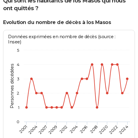
Qui sont les habitants de los Masos qui nous
ont quittés ?
Evolution du nombre de décès à los Masos
Données exprimées en nombre de décès (source :
Insee)
5
4
Personnes décédées
3
2
1
0
2004
2014
2022
2001
2012
2020
2009
2018
2007
2016
2024