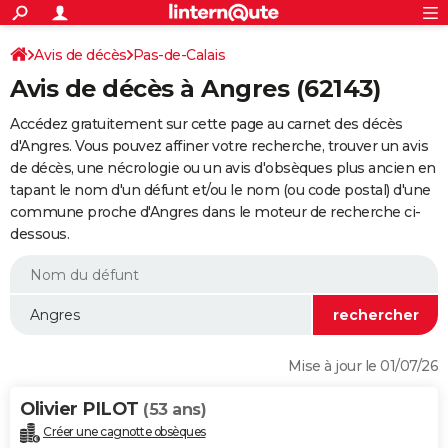
ACTUALITÉS
Connexion
S'inscrire
Avis de décès
Pas-de-Calais
Rechercher
Société
Education
Villes
Politique
Faits Divers
Monde
+
SPORT
Avis de décès à Angres (62143)
Football
Cyclisme
Forum
Coupe du monde 2026
Tennis
Rugby
CULTURE
Accédez gratuitement sur cette page au carnet des décès
TNT
Cinéma
Musique
Programme TV
Streaming
Sorties cinéma
+
d'Angres. Vous pouvez affiner votre recherche, trouver un avis
FINANCE
de décès, une nécrologie ou un avis d'obsèques plus ancien en
Impôts
Immobilier
Banque
Crédit
Retraite
Epargne
Risques naturels par ville
Assurance
AUTO
tapant le nom d'un défunt et/ou le nom (ou code postal) d'une
commune proche d'Angres dans le moteur de recherche ci-
Réserver un essai
Berlines
Forum auto
Essais
Citadines
SUV
+
HIGH-TECH
dessous.
Meilleur smartphone
Ordinateurs
Guide high-tech
Mobiles
Internet
Jeux vidéo
+
BRICOLAGE
Aménagement intérieur
Cuisine
Jardinage
+
Forum
Extérieur
Salle de bains
Rangement
WEEK-END
Escapades
Expositions
Week-end nature
Guides de France
Patrimoine
Musées
+
LIFESTYLE
Mise à jour le 01/07/26
Bien-être
Mode
+
Art de vivre
Loisirs
Modes de vie
SANTE
Olivier PILOT
(53 ans)
Guide de la santé
Médicaments
+
Alimentation
Maladies
Sommeil
VOYAGE
Créer une cagnotte obsèques