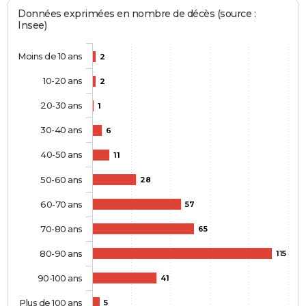
Données exprimées en nombre de décès (source :
Insee)
Moins de 10 ans
2
10-20 ans
2
20-30 ans
1
30-40 ans
6
40-50 ans
11
50-60 ans
28
60-70 ans
57
70-80 ans
65
80-90 ans
115
90-100 ans
41
Plus de 100 ans
5