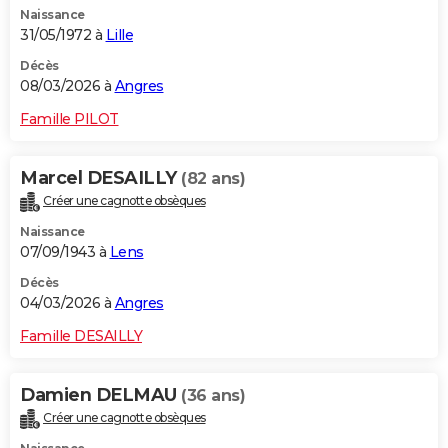
Naissance
City break
Voyage de noces
Climat
Destinations
Voyage nature
Forum
+
PHOTO
31/05/1972 à
Lille
GUIDES D'ACHAT
Décès
08/03/2026 à
Angres
BONS PLANS
Famille PILOT
CARTE DE VOEUX
Marcel DESAILLY
(82 ans)
Carte Bonne année
Carte Pâques
Carte de Noël
Carte Saint-Valentin
Carte d'anniversaire
DICTIONNAIRE
Créer une cagnotte obsèques
Biographies
Expressions
Dictionnaire
Citations
Proverbes
PROGRAMME TV
Naissance
07/09/1943 à
Lens
COPAINS D'AVANT
Décès
04/03/2026 à
Angres
Se connecter
Collèges
Universités
Service militaire
S'inscrire
Lycées
Primaires
Entreprises
Avis de recherche
AVIS DE DÉCÈS
Famille DESAILLY
FORUM
Lifestyle
Sport
Television
Cinema
Bricolage
Culture
Auto
Voyage
Damien DELMAU
(36 ans)
Créer une cagnotte obsèques