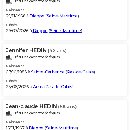
Créer une cagnotte obsèques
City break
Voyage de noces
Climat
Destinations
Voyage nature
Forum
+
PHOTO
Naissance
25/11/1968 à
Dieppe
(
Seine-Maritime
)
GUIDES D'ACHAT
Décès
29/07/2026 à
Dieppe
(
Seine-Maritime
)
BONS PLANS
CARTE DE VOEUX
Jennifer HEDIN
(42 ans)
Carte Bonne année
Carte Pâques
Carte de Noël
Carte Saint-Valentin
Carte d'anniversaire
DICTIONNAIRE
Créer une cagnotte obsèques
Biographies
Expressions
Dictionnaire
Citations
Proverbes
PROGRAMME TV
Naissance
07/10/1983 à
Sainte-Catherine
(
Pas-de-Calais
)
COPAINS D'AVANT
Décès
23/06/2026 à
Arras
(
Pas-de-Calais
)
Se connecter
Collèges
Universités
Service militaire
S'inscrire
Lycées
Primaires
Entreprises
Avis de recherche
AVIS DE DÉCÈS
FORUM
Jean-claude HEDIN
(58 ans)
Lifestyle
Sport
Television
Cinema
Bricolage
Culture
Auto
Voyage
Créer une cagnotte obsèques
Naissance
15/11/1967 à
Dieppe
(
Seine-Maritime
)