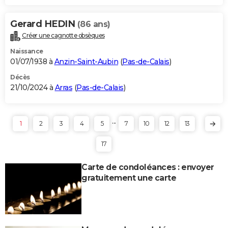
Gerard HEDIN
(86 ans)
Créer une cagnotte obsèques
Naissance
01/07/1938 à
Anzin-Saint-Aubin
(
Pas-de-Calais
)
Décès
21/10/2024 à
Arras
(
Pas-de-Calais
)
...
1
2
3
4
5
7
10
12
13
17
Carte de condoléances : envoyer
gratuitement une carte