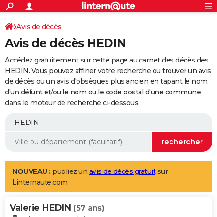
ACTUALITÉS
Connexion
S'inscrire
Avis de décès
Rechercher
Société
Education
Villes
Politique
Faits Divers
Monde
+
SPORT
Avis de décès HEDIN
Football
Cyclisme
Forum
Coupe du monde 2026
Tennis
Rugby
CULTURE
Accédez gratuitement sur cette page au carnet des décès des
TNT
Cinéma
Musique
Programme TV
Streaming
Sorties cinéma
+
HEDIN. Vous pouvez affiner votre recherche ou trouver un avis
FINANCE
de décès ou un avis d'obsèques plus ancien en tapant le nom
Impôts
Immobilier
Banque
Crédit
Retraite
Epargne
Risques naturels par ville
Assurance
AUTO
d'un défunt et/ou le nom ou le code postal d'une commune
dans le moteur de recherche ci-dessous.
Réserver un essai
Berlines
Forum auto
Essais
Citadines
SUV
+
HIGH-TECH
Meilleur smartphone
Ordinateurs
Guide high-tech
Mobiles
Internet
Jeux vidéo
+
BRICOLAGE
Aménagement intérieur
Cuisine
Jardinage
+
Forum
Extérieur
Salle de bains
Rangement
WEEK-END
Escapades
Expositions
Week-end nature
Guides de France
Patrimoine
Musées
+
LIFESTYLE
NOUVEAU :
publiez un
avis de décès gratuit
sur
Linternaute.com
Bien-être
Mode
+
Art de vivre
Loisirs
Modes de vie
SANTE
Valerie HEDIN
Guide de la santé
Médicaments
+
Alimentation
Maladies
Sommeil
(57 ans)
VOYAGE