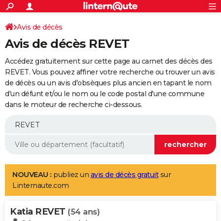
ACTUALITÉS
Connexion
S'inscrire
Avis de décès
Rechercher
Société
Education
Villes
Politique
Faits Divers
Monde
+
SPORT
Avis de décès REVET
Football
Cyclisme
Forum
Coupe du monde 2026
Tennis
Rugby
CULTURE
Accédez gratuitement sur cette page au carnet des décès des
TNT
Cinéma
Musique
Programme TV
Streaming
Sorties cinéma
+
REVET. Vous pouvez affiner votre recherche ou trouver un avis
FINANCE
de décès ou un avis d'obsèques plus ancien en tapant le nom
Impôts
Immobilier
Banque
Crédit
Retraite
Epargne
Risques naturels par ville
Assurance
AUTO
d'un défunt et/ou le nom ou le code postal d'une commune
dans le moteur de recherche ci-dessous.
Réserver un essai
Berlines
Forum auto
Essais
Citadines
SUV
+
HIGH-TECH
Meilleur smartphone
Ordinateurs
Guide high-tech
Mobiles
Internet
Jeux vidéo
+
BRICOLAGE
Aménagement intérieur
Cuisine
Jardinage
+
Forum
Extérieur
Salle de bains
Rangement
WEEK-END
Escapades
Expositions
Week-end nature
Guides de France
Patrimoine
Musées
+
LIFESTYLE
NOUVEAU :
publiez un
avis de décès gratuit
sur
Linternaute.com
Bien-être
Mode
+
Art de vivre
Loisirs
Modes de vie
SANTE
Katia REVET
Guide de la santé
Médicaments
+
Alimentation
Maladies
Sommeil
(54 ans)
VOYAGE