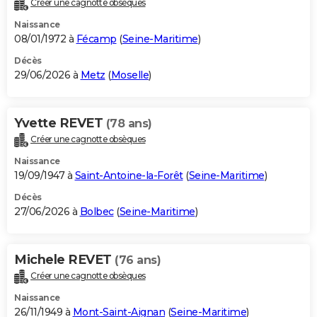
Créer une cagnotte obsèques
City break
Voyage de noces
Climat
Destinations
Voyage nature
Forum
+
PHOTO
Naissance
08/01/1972 à
Fécamp
(
Seine-Maritime
)
GUIDES D'ACHAT
Décès
29/06/2026 à
Metz
(
Moselle
)
BONS PLANS
CARTE DE VOEUX
Yvette REVET
(78 ans)
Carte Bonne année
Carte Pâques
Carte de Noël
Carte Saint-Valentin
Carte d'anniversaire
DICTIONNAIRE
Créer une cagnotte obsèques
Biographies
Expressions
Dictionnaire
Citations
Proverbes
PROGRAMME TV
Naissance
19/09/1947 à
Saint-Antoine-la-Forêt
(
Seine-Maritime
)
COPAINS D'AVANT
Décès
27/06/2026 à
Bolbec
(
Seine-Maritime
)
Se connecter
Collèges
Universités
Service militaire
S'inscrire
Lycées
Primaires
Entreprises
Avis de recherche
AVIS DE DÉCÈS
FORUM
Michele REVET
(76 ans)
Lifestyle
Sport
Television
Cinema
Bricolage
Culture
Auto
Voyage
Créer une cagnotte obsèques
Naissance
26/11/1949 à
Mont-Saint-Aignan
(
Seine-Maritime
)