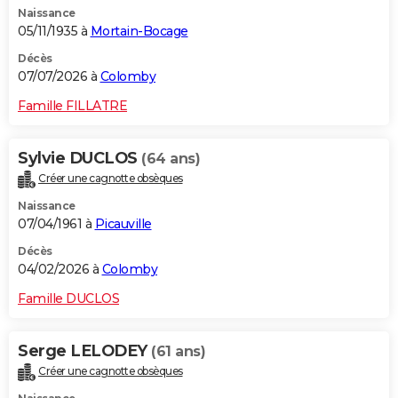
Naissance
City break
Voyage de noces
Climat
Destinations
Voyage nature
Forum
+
PHOTO
05/11/1935 à
Mortain-Bocage
GUIDES D'ACHAT
Décès
07/07/2026 à
Colomby
BONS PLANS
Famille FILLATRE
CARTE DE VOEUX
Sylvie DUCLOS
(64 ans)
Carte Bonne année
Carte Pâques
Carte de Noël
Carte Saint-Valentin
Carte d'anniversaire
DICTIONNAIRE
Créer une cagnotte obsèques
Biographies
Expressions
Dictionnaire
Citations
Proverbes
PROGRAMME TV
Naissance
07/04/1961 à
Picauville
COPAINS D'AVANT
Décès
04/02/2026 à
Colomby
Se connecter
Collèges
Universités
Service militaire
S'inscrire
Lycées
Primaires
Entreprises
Avis de recherche
AVIS DE DÉCÈS
Famille DUCLOS
FORUM
Lifestyle
Sport
Television
Cinema
Bricolage
Culture
Auto
Voyage
Serge LELODEY
(61 ans)
Créer une cagnotte obsèques