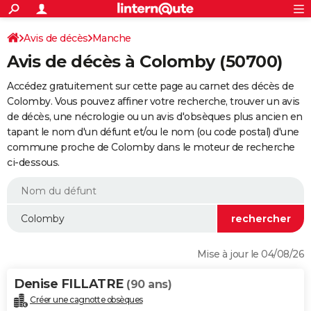
ACTUALITÉS
Connexion
S'inscrire
Avis de décès
Manche
Rechercher
Société
Education
Villes
Politique
Faits Divers
Monde
+
SPORT
Avis de décès à Colomby (50700)
Football
Cyclisme
Forum
Coupe du monde 2026
Tennis
Rugby
CULTURE
Accédez gratuitement sur cette page au carnet des décès de
TNT
Cinéma
Musique
Programme TV
Streaming
Sorties cinéma
+
Colomby. Vous pouvez affiner votre recherche, trouver un avis
FINANCE
de décès, une nécrologie ou un avis d'obsèques plus ancien en
Impôts
Immobilier
Banque
Crédit
Retraite
Epargne
Risques naturels par ville
Assurance
AUTO
tapant le nom d'un défunt et/ou le nom (ou code postal) d'une
commune proche de Colomby dans le moteur de recherche
Réserver un essai
Berlines
Forum auto
Essais
Citadines
SUV
+
HIGH-TECH
ci-dessous.
Meilleur smartphone
Ordinateurs
Guide high-tech
Mobiles
Internet
Jeux vidéo
+
BRICOLAGE
Aménagement intérieur
Cuisine
Jardinage
+
Forum
Extérieur
Salle de bains
Rangement
WEEK-END
Escapades
Expositions
Week-end nature
Guides de France
Patrimoine
Musées
+
LIFESTYLE
Mise à jour le 04/08/26
Bien-être
Mode
+
Art de vivre
Loisirs
Modes de vie
SANTE
Denise FILLATRE
(90 ans)
Guide de la santé
Médicaments
+
Alimentation
Maladies
Sommeil
VOYAGE
Créer une cagnotte obsèques