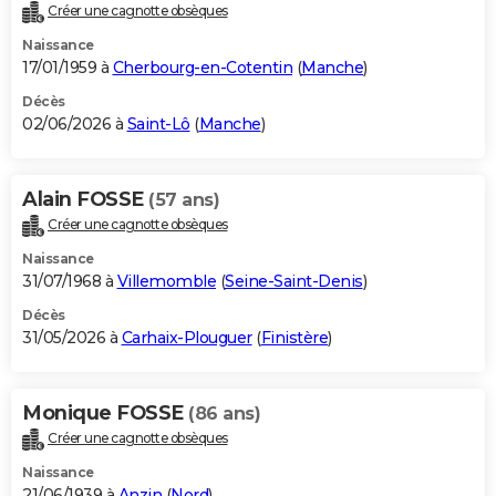
Créer une cagnotte obsèques
Naissance
17/01/1959 à
Cherbourg-en-Cotentin
(
Manche
)
Décès
02/06/2026 à
Saint-Lô
(
Manche
)
Alain FOSSE
(57 ans)
Créer une cagnotte obsèques
Naissance
31/07/1968 à
Villemomble
(
Seine-Saint-Denis
)
Décès
31/05/2026 à
Carhaix-Plouguer
(
Finistère
)
Monique FOSSE
(86 ans)
Créer une cagnotte obsèques
Naissance
21/06/1939 à
Anzin
(
Nord
)