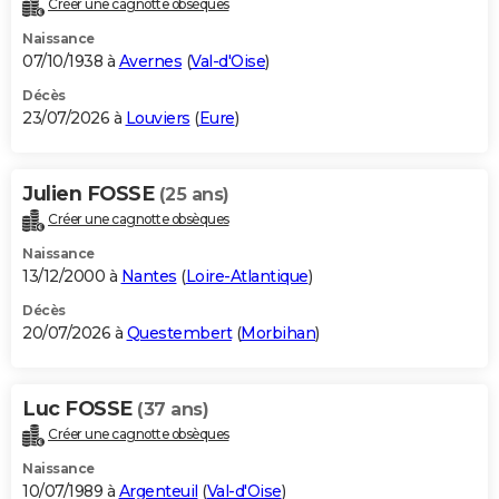
Créer une cagnotte obsèques
City break
Voyage de noces
Climat
Destinations
Voyage nature
Forum
+
PHOTO
Naissance
07/10/1938 à
Avernes
(
Val-d'Oise
)
GUIDES D'ACHAT
Décès
23/07/2026 à
Louviers
(
Eure
)
BONS PLANS
CARTE DE VOEUX
Julien FOSSE
(25 ans)
Carte Bonne année
Carte Pâques
Carte de Noël
Carte Saint-Valentin
Carte d'anniversaire
DICTIONNAIRE
Créer une cagnotte obsèques
Biographies
Expressions
Dictionnaire
Citations
Proverbes
PROGRAMME TV
Naissance
13/12/2000 à
Nantes
(
Loire-Atlantique
)
COPAINS D'AVANT
Décès
20/07/2026 à
Questembert
(
Morbihan
)
Se connecter
Collèges
Universités
Service militaire
S'inscrire
Lycées
Primaires
Entreprises
Avis de recherche
AVIS DE DÉCÈS
FORUM
Luc FOSSE
(37 ans)
Lifestyle
Sport
Television
Cinema
Bricolage
Culture
Auto
Voyage
Créer une cagnotte obsèques
Naissance
10/07/1989 à
Argenteuil
(
Val-d'Oise
)