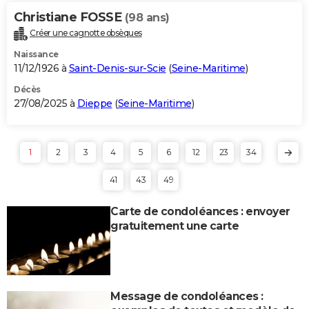
Christiane FOSSE
(98 ans)
Créer une cagnotte obsèques
Naissance
11/12/1926 à
Saint-Denis-sur-Scie
(
Seine-Maritime
)
Décès
27/08/2025 à
Dieppe
(
Seine-Maritime
)
1
2
3
4
5
6
12
23
34
41
43
49
Carte de condoléances : envoyer
gratuitement une carte
Message de condoléances :