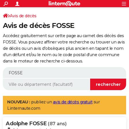
ACTUALITÉS
Connexion
S'inscrire
Avis de décès
Rechercher
Société
Education
Villes
Politique
Faits Divers
Monde
+
SPORT
Avis de décès FOSSE
Football
Cyclisme
Forum
Coupe du monde 2026
Tennis
Rugby
CULTURE
Accédez gratuitement sur cette page au carnet des décès des
TNT
Cinéma
Musique
Programme TV
Streaming
Sorties cinéma
+
FOSSE. Vous pouvez affiner votre recherche ou trouver un avis
FINANCE
de décès ou un avis d'obsèques plus ancien en tapant le nom
Impôts
Immobilier
Banque
Crédit
Retraite
Epargne
Risques naturels par ville
Assurance
AUTO
d'un défunt et/ou le nom ou le code postal d'une commune
dans le moteur de recherche ci-dessous.
Réserver un essai
Berlines
Forum auto
Essais
Citadines
SUV
+
HIGH-TECH
Meilleur smartphone
Ordinateurs
Guide high-tech
Mobiles
Internet
Jeux vidéo
+
BRICOLAGE
Aménagement intérieur
Cuisine
Jardinage
+
Forum
Extérieur
Salle de bains
Rangement
WEEK-END
Escapades
Expositions
Week-end nature
Guides de France
Patrimoine
Musées
+
LIFESTYLE
NOUVEAU :
publiez un
avis de décès gratuit
sur
Linternaute.com
Bien-être
Mode
+
Art de vivre
Loisirs
Modes de vie
SANTE
Adolphe FOSSE
Guide de la santé
Médicaments
+
Alimentation
Maladies
Sommeil
(87 ans)
VOYAGE