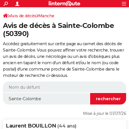
ACTUALITÉS
Connexion
S'inscrire
Avis de décès
Manche
Rechercher
Société
Education
Villes
Politique
Faits Divers
Monde
+
SPORT
Avis de décès à Sainte-Colombe
Football
Cyclisme
Forum
Coupe du monde 2026
Tennis
Rugby
CULTURE
(50390)
TNT
Cinéma
Musique
Programme TV
Streaming
Sorties cinéma
+
FINANCE
Accédez gratuitement sur cette page au carnet des décès de
Sainte-Colombe. Vous pouvez affiner votre recherche, trouver
Impôts
Immobilier
Banque
Crédit
Retraite
Epargne
Risques naturels par ville
Assurance
AUTO
un avis de décès, une nécrologie ou un avis d'obsèques plus
ancien en tapant le nom d'un défunt et/ou le nom (ou code
Réserver un essai
Berlines
Forum auto
Essais
Citadines
SUV
+
HIGH-TECH
postal) d'une commune proche de Sainte-Colombe dans le
moteur de recherche ci-dessous.
Meilleur smartphone
Ordinateurs
Guide high-tech
Mobiles
Internet
Jeux vidéo
+
BRICOLAGE
Aménagement intérieur
Cuisine
Jardinage
+
Forum
Extérieur
Salle de bains
Rangement
WEEK-END
Escapades
Expositions
Week-end nature
Guides de France
Patrimoine
Musées
+
LIFESTYLE
Bien-être
Mode
+
Art de vivre
Loisirs
Modes de vie
SANTE
Mise à jour le 01/07/26
Guide de la santé
Médicaments
+
Alimentation
Maladies
Sommeil
VOYAGE
Laurent BOUILLON
(44 ans)