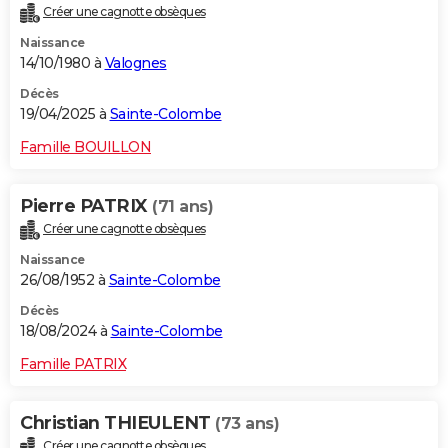
Créer une cagnotte obsèques
City break
Voyage de noces
Climat
Destinations
Voyage nature
Forum
+
PHOTO
Naissance
14/10/1980 à
Valognes
GUIDES D'ACHAT
Décès
BONS PLANS
19/04/2025 à
Sainte-Colombe
CARTE DE VOEUX
Famille BOUILLON
Carte Bonne année
Carte Pâques
Carte de Noël
Carte Saint-Valentin
Carte d'anniversaire
DICTIONNAIRE
Pierre PATRIX
(71 ans)
Biographies
Expressions
Dictionnaire
Citations
Proverbes
PROGRAMME TV
Créer une cagnotte obsèques
Naissance
COPAINS D'AVANT
26/08/1952 à
Sainte-Colombe
Se connecter
Collèges
Universités
Service militaire
S'inscrire
Lycées
Primaires
Entreprises
Avis de recherche
AVIS DE DÉCÈS
Décès
18/08/2024 à
Sainte-Colombe
FORUM
Famille PATRIX
Lifestyle
Sport
Television
Cinema
Bricolage
Culture
Auto
Voyage
Christian THIEULENT
(73 ans)
Créer une cagnotte obsèques