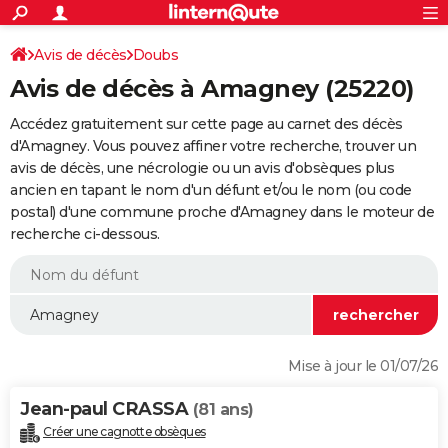
ACTUALITÉS
Connexion
S'inscrire
Avis de décès
Doubs
Rechercher
Société
Education
Villes
Politique
Faits Divers
Monde
+
SPORT
Avis de décès à Amagney (25220)
Football
Cyclisme
Forum
Coupe du monde 2026
Tennis
Rugby
CULTURE
Accédez gratuitement sur cette page au carnet des décès
TNT
Cinéma
Musique
Programme TV
Streaming
Sorties cinéma
+
d'Amagney. Vous pouvez affiner votre recherche, trouver un
FINANCE
avis de décès, une nécrologie ou un avis d'obsèques plus
Impôts
Immobilier
Banque
Crédit
Retraite
Epargne
Risques naturels par ville
Assurance
AUTO
ancien en tapant le nom d'un défunt et/ou le nom (ou code
postal) d'une commune proche d'Amagney dans le moteur de
Réserver un essai
Berlines
Forum auto
Essais
Citadines
SUV
+
HIGH-TECH
recherche ci-dessous.
Meilleur smartphone
Ordinateurs
Guide high-tech
Mobiles
Internet
Jeux vidéo
+
BRICOLAGE
Aménagement intérieur
Cuisine
Jardinage
+
Forum
Extérieur
Salle de bains
Rangement
WEEK-END
Escapades
Expositions
Week-end nature
Guides de France
Patrimoine
Musées
+
LIFESTYLE
Mise à jour le 01/07/26
Bien-être
Mode
+
Art de vivre
Loisirs
Modes de vie
SANTE
Jean-paul CRASSA
(81 ans)
Guide de la santé
Médicaments
+
Alimentation
Maladies
Sommeil
VOYAGE
Créer une cagnotte obsèques