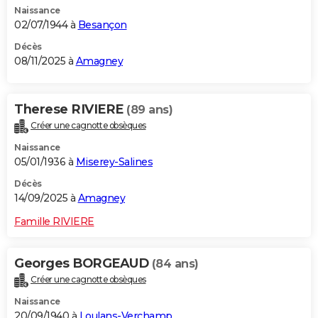
Naissance
City break
Voyage de noces
Climat
Destinations
Voyage nature
Forum
+
PHOTO
02/07/1944 à
Besançon
GUIDES D'ACHAT
Décès
08/11/2025 à
Amagney
BONS PLANS
CARTE DE VOEUX
Therese RIVIERE
(89 ans)
Créer une cagnotte obsèques
Carte Bonne année
Carte Pâques
Carte de Noël
Carte Saint-Valentin
Carte d'anniversaire
DICTIONNAIRE
Naissance
Biographies
Expressions
Dictionnaire
Citations
Proverbes
05/01/1936 à
Miserey-Salines
PROGRAMME TV
Décès
COPAINS D'AVANT
14/09/2025 à
Amagney
Se connecter
Collèges
Universités
Service militaire
S'inscrire
Lycées
Primaires
Entreprises
Avis de recherche
AVIS DE DÉCÈS
Famille RIVIERE
FORUM
Georges BORGEAUD
(84 ans)
Lifestyle
Sport
Television
Cinema
Bricolage
Culture
Auto
Voyage
Créer une cagnotte obsèques
Naissance
20/09/1940 à
Loulans-Verchamp