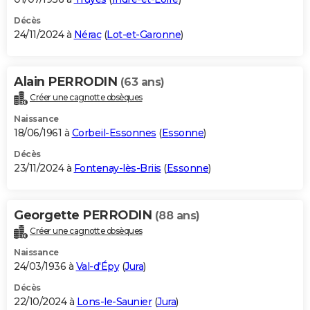
Décès
24/11/2024 à
Nérac
(
Lot-et-Garonne
)
Alain PERRODIN
(63 ans)
Créer une cagnotte obsèques
Naissance
18/06/1961 à
Corbeil-Essonnes
(
Essonne
)
Décès
23/11/2024 à
Fontenay-lès-Briis
(
Essonne
)
Georgette PERRODIN
(88 ans)
Créer une cagnotte obsèques
Naissance
24/03/1936 à
Val-d'Épy
(
Jura
)
Décès
22/10/2024 à
Lons-le-Saunier
(
Jura
)