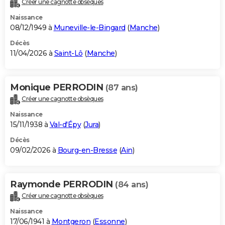
Créer une cagnotte obsèques
City break
Voyage de noces
Climat
Destinations
Voyage nature
Forum
+
PHOTO
Naissance
08/12/1949 à
Muneville-le-Bingard
(
Manche
)
GUIDES D'ACHAT
Décès
11/04/2026 à
Saint-Lô
(
Manche
)
BONS PLANS
CARTE DE VOEUX
Monique PERRODIN
(87 ans)
Carte Bonne année
Carte Pâques
Carte de Noël
Carte Saint-Valentin
Carte d'anniversaire
DICTIONNAIRE
Créer une cagnotte obsèques
Biographies
Expressions
Dictionnaire
Citations
Proverbes
PROGRAMME TV
Naissance
15/11/1938 à
Val-d'Épy
(
Jura
)
COPAINS D'AVANT
Décès
09/02/2026 à
Bourg-en-Bresse
(
Ain
)
Se connecter
Collèges
Universités
Service militaire
S'inscrire
Lycées
Primaires
Entreprises
Avis de recherche
AVIS DE DÉCÈS
FORUM
Raymonde PERRODIN
(84 ans)
Lifestyle
Sport
Television
Cinema
Bricolage
Culture
Auto
Voyage
Créer une cagnotte obsèques
Naissance
17/06/1941 à
Montgeron
(
Essonne
)