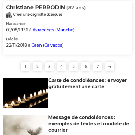
Christiane PERRODIN
(82 ans)
Créer une cagnotte obsèques
Naissance
01/08/1936 à
Avranches
(
Manche
)
Décès
22/11/2018 à
Caen
(
Calvados
)
1
2
3
4
5
6
7
Carte de condoléances : envoyer
gratuitement une carte
Message de condoléances :
exemples de textes et modèle de
courrier