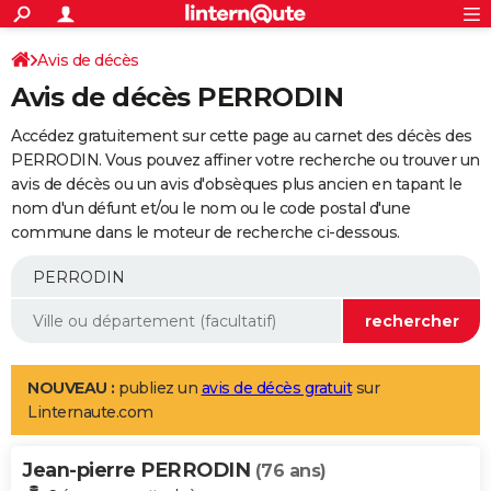
ACTUALITÉS
Connexion
S'inscrire
Avis de décès
Rechercher
Société
Education
Villes
Politique
Faits Divers
Monde
+
SPORT
Avis de décès PERRODIN
Football
Cyclisme
Forum
Coupe du monde 2026
Tennis
Rugby
CULTURE
Accédez gratuitement sur cette page au carnet des décès des
TNT
Cinéma
Musique
Programme TV
Streaming
Sorties cinéma
+
PERRODIN. Vous pouvez affiner votre recherche ou trouver un
FINANCE
avis de décès ou un avis d'obsèques plus ancien en tapant le
Impôts
Immobilier
Banque
Crédit
Retraite
Epargne
Risques naturels par ville
Assurance
AUTO
nom d'un défunt et/ou le nom ou le code postal d'une
commune dans le moteur de recherche ci-dessous.
Réserver un essai
Berlines
Forum auto
Essais
Citadines
SUV
+
HIGH-TECH
Meilleur smartphone
Ordinateurs
Guide high-tech
Mobiles
Internet
Jeux vidéo
+
BRICOLAGE
Aménagement intérieur
Cuisine
Jardinage
+
Forum
Extérieur
Salle de bains
Rangement
WEEK-END
Escapades
Expositions
Week-end nature
Guides de France
Patrimoine
Musées
+
LIFESTYLE
NOUVEAU :
publiez un
avis de décès gratuit
sur
Linternaute.com
Bien-être
Mode
+
Art de vivre
Loisirs
Modes de vie
SANTE
Jean-pierre PERRODIN
Guide de la santé
Médicaments
+
Alimentation
Maladies
Sommeil
(76 ans)
VOYAGE