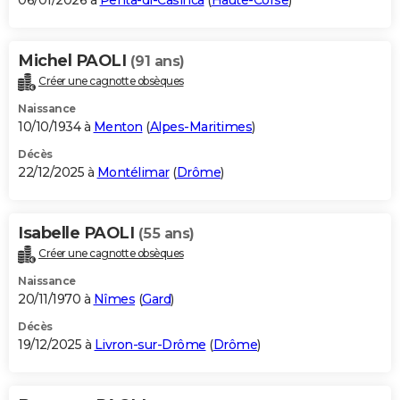
06/01/2026 à
Penta-di-Casinca
(
Haute-Corse
)
Michel PAOLI
(91 ans)
Créer une cagnotte obsèques
Naissance
10/10/1934 à
Menton
(
Alpes-Maritimes
)
Décès
22/12/2025 à
Montélimar
(
Drôme
)
Isabelle PAOLI
(55 ans)
Créer une cagnotte obsèques
Naissance
20/11/1970 à
Nîmes
(
Gard
)
Décès
19/12/2025 à
Livron-sur-Drôme
(
Drôme
)