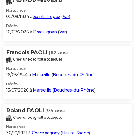
Créer une cagnotte obsèques
City break
Voyage de noces
Climat
Destinations
Voyage nature
Forum
+
PHOTO
Naissance
02/09/1934 à
Saint-Tropez
(
Var
)
GUIDES D'ACHAT
Décès
16/07/2026 à
Draguignan
(
Var
)
BONS PLANS
CARTE DE VOEUX
Francois PAOLI
(82 ans)
Carte Bonne année
Carte Pâques
Carte de Noël
Carte Saint-Valentin
Carte d'anniversaire
DICTIONNAIRE
Créer une cagnotte obsèques
Biographies
Expressions
Dictionnaire
Citations
Proverbes
PROGRAMME TV
Naissance
16/05/1944 à
Marseille
(
Bouches-du-Rhône
)
COPAINS D'AVANT
Décès
15/07/2026 à
Marseille
(
Bouches-du-Rhône
)
Se connecter
Collèges
Universités
Service militaire
S'inscrire
Lycées
Primaires
Entreprises
Avis de recherche
AVIS DE DÉCÈS
FORUM
Roland PAOLI
(94 ans)
Lifestyle
Sport
Television
Cinema
Bricolage
Culture
Auto
Voyage
Créer une cagnotte obsèques
Naissance
30/10/1931 à
Champagney
(
Haute-Saône
)