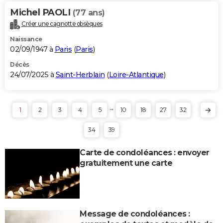
Michel PAOLI
(77 ans)
Créer une cagnotte obsèques
Naissance
02/09/1947 à
Paris
(
Paris
)
Décès
24/07/2025 à
Saint-Herblain
(
Loire-Atlantique
)
...
1
2
3
4
5
10
18
27
32
34
39
Carte de condoléances : envoyer
gratuitement une carte
Message de condoléances :