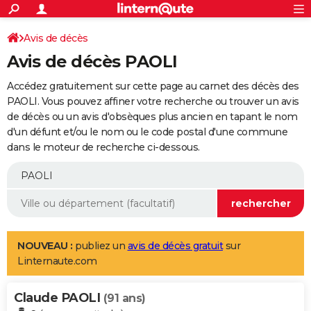
ACTUALITÉS
Connexion
S'inscrire
Avis de décès
Rechercher
Société
Education
Villes
Politique
Faits Divers
Monde
+
SPORT
Avis de décès PAOLI
Football
Cyclisme
Forum
Coupe du monde 2026
Tennis
Rugby
CULTURE
Accédez gratuitement sur cette page au carnet des décès des
TNT
Cinéma
Musique
Programme TV
Streaming
Sorties cinéma
+
PAOLI. Vous pouvez affiner votre recherche ou trouver un avis
FINANCE
de décès ou un avis d'obsèques plus ancien en tapant le nom
Impôts
Immobilier
Banque
Crédit
Retraite
Epargne
Risques naturels par ville
Assurance
AUTO
d'un défunt et/ou le nom ou le code postal d'une commune
dans le moteur de recherche ci-dessous.
Réserver un essai
Berlines
Forum auto
Essais
Citadines
SUV
+
HIGH-TECH
Meilleur smartphone
Ordinateurs
Guide high-tech
Mobiles
Internet
Jeux vidéo
+
BRICOLAGE
Aménagement intérieur
Cuisine
Jardinage
+
Forum
Extérieur
Salle de bains
Rangement
WEEK-END
Escapades
Expositions
Week-end nature
Guides de France
Patrimoine
Musées
+
LIFESTYLE
NOUVEAU :
publiez un
avis de décès gratuit
sur
Linternaute.com
Bien-être
Mode
+
Art de vivre
Loisirs
Modes de vie
SANTE
Claude PAOLI
Guide de la santé
Médicaments
+
Alimentation
Maladies
Sommeil
(91 ans)
VOYAGE