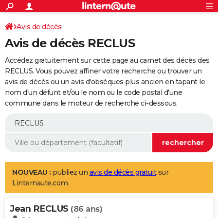
ACTUALITÉS
Connexion
S'inscrire
Avis de décès
Rechercher
Société
Education
Villes
Politique
Faits Divers
Monde
+
SPORT
Avis de décès RECLUS
Football
Cyclisme
Forum
Coupe du monde 2026
Tennis
Rugby
CULTURE
Accédez gratuitement sur cette page au carnet des décès des
TNT
Cinéma
Musique
Programme TV
Streaming
Sorties cinéma
+
RECLUS. Vous pouvez affiner votre recherche ou trouver un
FINANCE
avis de décès ou un avis d'obsèques plus ancien en tapant le
Impôts
Immobilier
Banque
Crédit
Retraite
Epargne
Risques naturels par ville
Assurance
AUTO
nom d'un défunt et/ou le nom ou le code postal d'une
commune dans le moteur de recherche ci-dessous.
Réserver un essai
Berlines
Forum auto
Essais
Citadines
SUV
+
HIGH-TECH
Meilleur smartphone
Ordinateurs
Guide high-tech
Mobiles
Internet
Jeux vidéo
+
BRICOLAGE
Aménagement intérieur
Cuisine
Jardinage
+
Forum
Extérieur
Salle de bains
Rangement
WEEK-END
Escapades
Expositions
Week-end nature
Guides de France
Patrimoine
Musées
+
LIFESTYLE
NOUVEAU :
publiez un
avis de décès gratuit
sur
Linternaute.com
Bien-être
Mode
+
Art de vivre
Loisirs
Modes de vie
SANTE
Jean RECLUS
Guide de la santé
Médicaments
+
Alimentation
Maladies
Sommeil
(86 ans)
VOYAGE