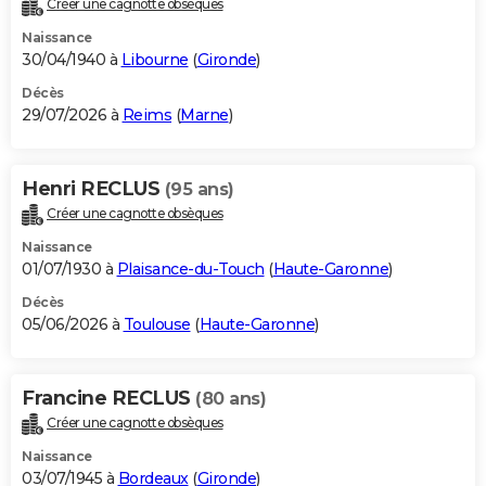
Créer une cagnotte obsèques
City break
Voyage de noces
Climat
Destinations
Voyage nature
Forum
+
PHOTO
Naissance
30/04/1940 à
Libourne
(
Gironde
)
GUIDES D'ACHAT
Décès
29/07/2026 à
Reims
(
Marne
)
BONS PLANS
CARTE DE VOEUX
Henri RECLUS
(95 ans)
Carte Bonne année
Carte Pâques
Carte de Noël
Carte Saint-Valentin
Carte d'anniversaire
DICTIONNAIRE
Créer une cagnotte obsèques
Biographies
Expressions
Dictionnaire
Citations
Proverbes
PROGRAMME TV
Naissance
01/07/1930 à
Plaisance-du-Touch
(
Haute-Garonne
)
COPAINS D'AVANT
Décès
05/06/2026 à
Toulouse
(
Haute-Garonne
)
Se connecter
Collèges
Universités
Service militaire
S'inscrire
Lycées
Primaires
Entreprises
Avis de recherche
AVIS DE DÉCÈS
FORUM
Francine RECLUS
(80 ans)
Lifestyle
Sport
Television
Cinema
Bricolage
Culture
Auto
Voyage
Créer une cagnotte obsèques
Naissance
03/07/1945 à
Bordeaux
(
Gironde
)