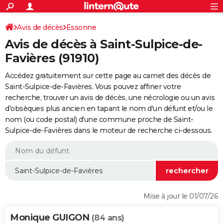
ACTUALITÉS
Connexion
S'inscrire
Avis de décès
Essonne
Rechercher
Société
Education
Villes
Politique
Faits Divers
Monde
+
SPORT
Avis de décès à Saint-Sulpice-de-
Football
Cyclisme
Forum
Coupe du monde 2026
Tennis
Rugby
CULTURE
Favières (91910)
TNT
Cinéma
Musique
Programme TV
Streaming
Sorties cinéma
+
FINANCE
Accédez gratuitement sur cette page au carnet des décès de
Saint-Sulpice-de-Favières. Vous pouvez affiner votre
Impôts
Immobilier
Banque
Crédit
Retraite
Epargne
Risques naturels par ville
Assurance
AUTO
recherche, trouver un avis de décès, une nécrologie ou un avis
d'obsèques plus ancien en tapant le nom d'un défunt et/ou le
Réserver un essai
Berlines
Forum auto
Essais
Citadines
SUV
+
HIGH-TECH
nom (ou code postal) d'une commune proche de Saint-
Sulpice-de-Favières dans le moteur de recherche ci-dessous.
Meilleur smartphone
Ordinateurs
Guide high-tech
Mobiles
Internet
Jeux vidéo
+
BRICOLAGE
Aménagement intérieur
Cuisine
Jardinage
+
Forum
Extérieur
Salle de bains
Rangement
WEEK-END
Escapades
Expositions
Week-end nature
Guides de France
Patrimoine
Musées
+
LIFESTYLE
Bien-être
Mode
+
Art de vivre
Loisirs
Modes de vie
SANTE
Mise à jour le 01/07/26
Guide de la santé
Médicaments
+
Alimentation
Maladies
Sommeil
VOYAGE
Monique GUIGON
(84 ans)