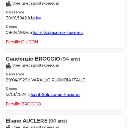
Créer une cagnotte obsèques
City break
Voyage de noces
Climat
Destinations
Voyage nature
Forum
+
PHOTO
Naissance
30/01/1942 à
Loisy
GUIDES D'ACHAT
Décès
BONS PLANS
08/04/2026 à
Saint-Sulpice-de-Favières
CARTE DE VOEUX
Famille GUIGON
Carte Bonne année
Carte Pâques
Carte de Noël
Carte Saint-Valentin
Carte d'anniversaire
DICTIONNAIRE
Gaudenzio BROGGIO
(94 ans)
Biographies
Expressions
Dictionnaire
Citations
Proverbes
PROGRAMME TV
Créer une cagnotte obsèques
Naissance
COPAINS D'AVANT
29/04/1929 à VARALLO PLOMBIA ITALIE
Se connecter
Collèges
Universités
Service militaire
S'inscrire
Lycées
Primaires
Entreprises
Avis de recherche
AVIS DE DÉCÈS
Décès
15/01/2024 à
Saint-Sulpice-de-Favières
FORUM
Famille BROGGIO
Lifestyle
Sport
Television
Cinema
Bricolage
Culture
Auto
Voyage
Eliane AUCLERE
(90 ans)
Créer une cagnotte obsèques