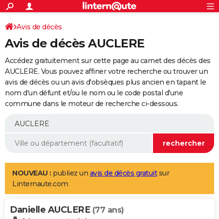
ACTUALITÉS
Connexion
S'inscrire
Avis de décès
Rechercher
Société
Education
Villes
Politique
Faits Divers
Monde
+
SPORT
Avis de décès AUCLERE
Football
Cyclisme
Forum
Coupe du monde 2026
Tennis
Rugby
CULTURE
Accédez gratuitement sur cette page au carnet des décès des
TNT
Cinéma
Musique
Programme TV
Streaming
Sorties cinéma
+
AUCLERE. Vous pouvez affiner votre recherche ou trouver un
FINANCE
avis de décès ou un avis d'obsèques plus ancien en tapant le
Impôts
Immobilier
Banque
Crédit
Retraite
Epargne
Risques naturels par ville
Assurance
AUTO
nom d'un défunt et/ou le nom ou le code postal d'une
commune dans le moteur de recherche ci-dessous.
Réserver un essai
Berlines
Forum auto
Essais
Citadines
SUV
+
HIGH-TECH
Meilleur smartphone
Ordinateurs
Guide high-tech
Mobiles
Internet
Jeux vidéo
+
BRICOLAGE
Aménagement intérieur
Cuisine
Jardinage
+
Forum
Extérieur
Salle de bains
Rangement
WEEK-END
Escapades
Expositions
Week-end nature
Guides de France
Patrimoine
Musées
+
LIFESTYLE
NOUVEAU :
publiez un
avis de décès gratuit
sur
Linternaute.com
Bien-être
Mode
+
Art de vivre
Loisirs
Modes de vie
SANTE
Danielle AUCLERE
Guide de la santé
Médicaments
+
Alimentation
Maladies
Sommeil
(77 ans)
VOYAGE