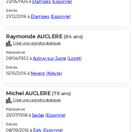
23/05/1924 à
Étampes
(
Essonne
)
Décès
21/12/2016 à
Étampes
(
Essonne
)
Raymonde AUCLERE
(84 ans)
Créer une cagnotte obsèques
Naissance
09/04/1932 à
Autruy-sur-Juine
(
Loiret
)
Décès
15/10/2016 à
Nevers
(
Nièvre
)
Michel AUCLERE
(78 ans)
Créer une cagnotte obsèques
Naissance
25/07/1938 à
Saclas
(
Essonne
)
Décès
08/09/2016 à
Égly
(
Essonne
)