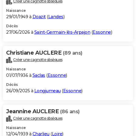
Créer une cagnotte obsèques
City break
Voyage de noces
Climat
Destinations
Voyage nature
Forum
+
PHOTO
Naissance
29/01/1949 à
Doazit
(
Landes
)
GUIDES D'ACHAT
Décès
27/06/2026 à
Saint-Germain-lès-Arpajon
(
Essonne
)
BONS PLANS
CARTE DE VOEUX
Christiane AUCLERE
(89 ans)
Carte Bonne année
Carte Pâques
Carte de Noël
Carte Saint-Valentin
Carte d'anniversaire
DICTIONNAIRE
Créer une cagnotte obsèques
Biographies
Expressions
Dictionnaire
Citations
Proverbes
PROGRAMME TV
Naissance
01/07/1936 à
Saclas
(
Essonne
)
COPAINS D'AVANT
Décès
26/09/2025 à
Longjumeau
(
Essonne
)
Se connecter
Collèges
Universités
Service militaire
S'inscrire
Lycées
Primaires
Entreprises
Avis de recherche
AVIS DE DÉCÈS
FORUM
Jeannine AUCLERE
(86 ans)
Lifestyle
Sport
Television
Cinema
Bricolage
Culture
Auto
Voyage
Créer une cagnotte obsèques
Naissance
12/04/1939 à
Charlieu
(
Loire
)