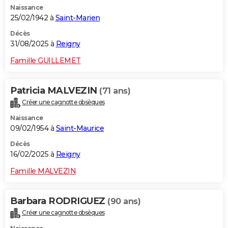
Naissance
City break
Voyage de noces
Climat
Destinations
Voyage nature
Forum
+
PHOTO
25/02/1942 à
Saint-Marien
GUIDES D'ACHAT
Décès
31/08/2025 à
Reigny
BONS PLANS
Famille GUILLEMET
CARTE DE VOEUX
Patricia MALVEZIN
(71 ans)
Carte Bonne année
Carte Pâques
Carte de Noël
Carte Saint-Valentin
Carte d'anniversaire
DICTIONNAIRE
Créer une cagnotte obsèques
Biographies
Expressions
Dictionnaire
Citations
Proverbes
PROGRAMME TV
Naissance
09/02/1954 à
Saint-Maurice
COPAINS D'AVANT
Décès
16/02/2025 à
Reigny
Se connecter
Collèges
Universités
Service militaire
S'inscrire
Lycées
Primaires
Entreprises
Avis de recherche
AVIS DE DÉCÈS
Famille MALVEZIN
FORUM
Lifestyle
Sport
Television
Cinema
Bricolage
Culture
Auto
Voyage
Barbara RODRIGUEZ
(90 ans)
Créer une cagnotte obsèques