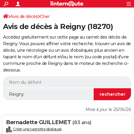
ACTUALITÉS
Connexion
S'inscrire
Avis de décès
Cher
Rechercher
Société
Education
Villes
Politique
Faits Divers
Monde
+
SPORT
Avis de décès à Reigny (18270)
Football
Cyclisme
Forum
Coupe du monde 2026
Tennis
Rugby
CULTURE
Accédez gratuitement sur cette page au carnet des décès de
TNT
Cinéma
Musique
Programme TV
Streaming
Sorties cinéma
+
Reigny. Vous pouvez affiner votre recherche, trouver un avis de
FINANCE
décès, une nécrologie ou un avis d'obsèques plus ancien en
Impôts
Immobilier
Banque
Crédit
Retraite
Epargne
Risques naturels par ville
Assurance
AUTO
tapant le nom d'un défunt et/ou le nom (ou code postal) d'une
commune proche de Reigny dans le moteur de recherche ci-
Réserver un essai
Berlines
Forum auto
Essais
Citadines
SUV
+
HIGH-TECH
dessous.
Meilleur smartphone
Ordinateurs
Guide high-tech
Mobiles
Internet
Jeux vidéo
+
BRICOLAGE
Aménagement intérieur
Cuisine
Jardinage
+
Forum
Extérieur
Salle de bains
Rangement
WEEK-END
Escapades
Expositions
Week-end nature
Guides de France
Patrimoine
Musées
+
LIFESTYLE
Mise à jour le 25/06/26
Bien-être
Mode
+
Art de vivre
Loisirs
Modes de vie
SANTE
Bernadette GUILLEMET
(83 ans)
Guide de la santé
Médicaments
+
Alimentation
Maladies
Sommeil
VOYAGE
Créer une cagnotte obsèques