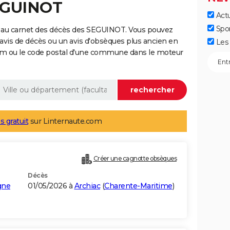
SEGUINOT
Actu
Spo
e au carnet des décès des SEGUINOT. Vous pouvez
 avis de décès ou un avis d'obsèques plus ancien en
Les 
nom ou le code postal d'une commune dans le moteur
s gratuit
sur Linternaute.com
Créer une cagnotte obsèques
Décès
gne
01/05/2026 à
Archiac
(
Charente-Maritime
)