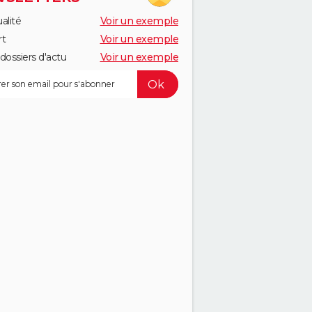
alité
Voir un exemple
rt
Voir un exemple
dossiers d'actu
Voir un exemple