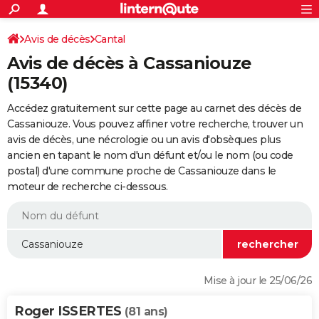
ACTUALITÉS
Connexion
S'inscrire
Avis de décès
Cantal
Rechercher
Société
Education
Villes
Politique
Faits Divers
Monde
+
SPORT
Avis de décès à Cassaniouze
Football
Cyclisme
Forum
Coupe du monde 2026
Tennis
Rugby
CULTURE
(15340)
TNT
Cinéma
Musique
Programme TV
Streaming
Sorties cinéma
+
FINANCE
Accédez gratuitement sur cette page au carnet des décès de
Cassaniouze. Vous pouvez affiner votre recherche, trouver un
Impôts
Immobilier
Banque
Crédit
Retraite
Epargne
Risques naturels par ville
Assurance
AUTO
avis de décès, une nécrologie ou un avis d'obsèques plus
ancien en tapant le nom d'un défunt et/ou le nom (ou code
Réserver un essai
Berlines
Forum auto
Essais
Citadines
SUV
+
HIGH-TECH
postal) d'une commune proche de Cassaniouze dans le
moteur de recherche ci-dessous.
Meilleur smartphone
Ordinateurs
Guide high-tech
Mobiles
Internet
Jeux vidéo
+
BRICOLAGE
Aménagement intérieur
Cuisine
Jardinage
+
Forum
Extérieur
Salle de bains
Rangement
WEEK-END
Escapades
Expositions
Week-end nature
Guides de France
Patrimoine
Musées
+
LIFESTYLE
Bien-être
Mode
+
Art de vivre
Loisirs
Modes de vie
SANTE
Mise à jour le 25/06/26
Guide de la santé
Médicaments
+
Alimentation
Maladies
Sommeil
VOYAGE
Roger ISSERTES
(81 ans)