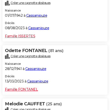
Créer une cagnotte obsèques
City break
Voyage de noces
Climat
Destinations
Voyage nature
Forum
+
PHOTO
Naissance
01/07/1942 à
Cassaniouze
GUIDES D'ACHAT
Décès
BONS PLANS
08/08/2023 à
Cassaniouze
CARTE DE VOEUX
Famille ISSERTES
Carte Bonne année
Carte Pâques
Carte de Noël
Carte Saint-Valentin
Carte d'anniversaire
DICTIONNAIRE
Odette FONTANEL
(81 ans)
Biographies
Expressions
Dictionnaire
Citations
Proverbes
PROGRAMME TV
Créer une cagnotte obsèques
Naissance
COPAINS D'AVANT
28/12/1941 à
Cassaniouze
Se connecter
Collèges
Universités
Service militaire
S'inscrire
Lycées
Primaires
Entreprises
Avis de recherche
AVIS DE DÉCÈS
Décès
13/03/2023 à
Cassaniouze
FORUM
Famille FONTANEL
Lifestyle
Sport
Television
Cinema
Bricolage
Culture
Auto
Voyage
Melodie CAUFFET
(25 ans)
Créer une cagnotte obsèques