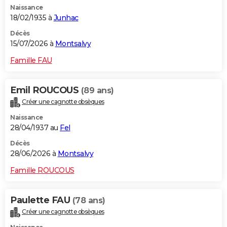
Naissance
City break
Voyage de noces
Climat
Destinations
Voyage nature
Forum
+
PHOTO
18/02/1935 à
Junhac
GUIDES D'ACHAT
Décès
15/07/2026 à
Montsalvy
BONS PLANS
Famille FAU
CARTE DE VOEUX
Emil ROUCOUS
(89 ans)
Carte Bonne année
Carte Pâques
Carte de Noël
Carte Saint-Valentin
Carte d'anniversaire
DICTIONNAIRE
Créer une cagnotte obsèques
Biographies
Expressions
Dictionnaire
Citations
Proverbes
PROGRAMME TV
Naissance
28/04/1937 au
Fel
COPAINS D'AVANT
Décès
28/06/2026 à
Montsalvy
Se connecter
Collèges
Universités
Service militaire
S'inscrire
Lycées
Primaires
Entreprises
Avis de recherche
AVIS DE DÉCÈS
Famille ROUCOUS
FORUM
Lifestyle
Sport
Television
Cinema
Bricolage
Culture
Auto
Voyage
Paulette FAU
(78 ans)
Créer une cagnotte obsèques