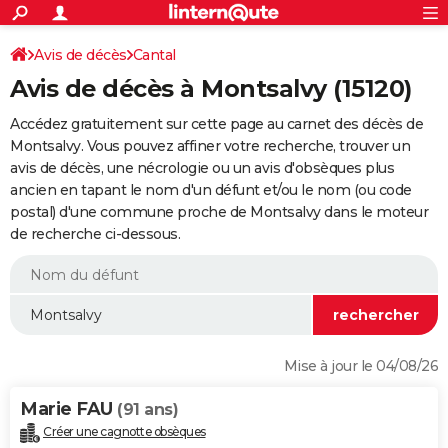
ACTUALITÉS
Connexion
S'inscrire
Avis de décès
Cantal
Rechercher
Société
Education
Villes
Politique
Faits Divers
Monde
+
SPORT
Avis de décès à Montsalvy (15120)
Football
Cyclisme
Forum
Coupe du monde 2026
Tennis
Rugby
CULTURE
Accédez gratuitement sur cette page au carnet des décès de
TNT
Cinéma
Musique
Programme TV
Streaming
Sorties cinéma
+
Montsalvy. Vous pouvez affiner votre recherche, trouver un
FINANCE
avis de décès, une nécrologie ou un avis d'obsèques plus
Impôts
Immobilier
Banque
Crédit
Retraite
Epargne
Risques naturels par ville
Assurance
AUTO
ancien en tapant le nom d'un défunt et/ou le nom (ou code
postal) d'une commune proche de Montsalvy dans le moteur
Réserver un essai
Berlines
Forum auto
Essais
Citadines
SUV
+
HIGH-TECH
de recherche ci-dessous.
Meilleur smartphone
Ordinateurs
Guide high-tech
Mobiles
Internet
Jeux vidéo
+
BRICOLAGE
Aménagement intérieur
Cuisine
Jardinage
+
Forum
Extérieur
Salle de bains
Rangement
WEEK-END
Escapades
Expositions
Week-end nature
Guides de France
Patrimoine
Musées
+
LIFESTYLE
Mise à jour le 04/08/26
Bien-être
Mode
+
Art de vivre
Loisirs
Modes de vie
SANTE
Marie FAU
(91 ans)
Guide de la santé
Médicaments
+
Alimentation
Maladies
Sommeil
VOYAGE
Créer une cagnotte obsèques