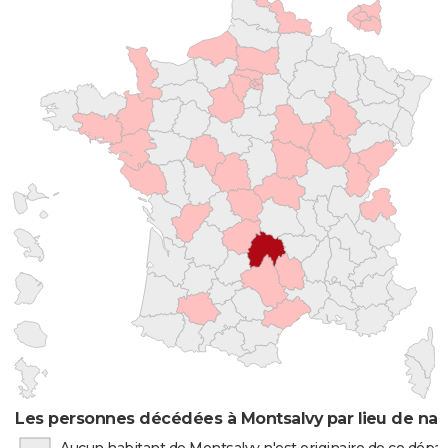
Les personnes décédées à Montsalvy par lieu de nai