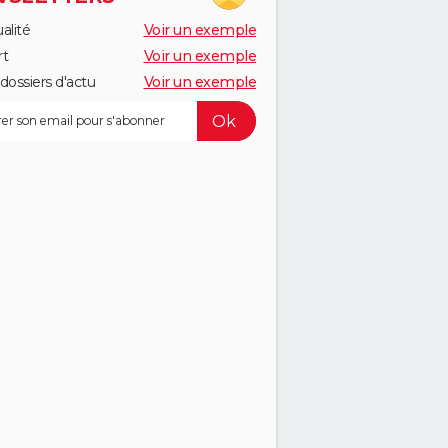
alité
Voir un exemple
rt
Voir un exemple
dossiers d'actu
Voir un exemple