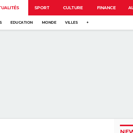
TUALITÉS
SPORT
CULTURE
FINANCE
A
S
EDUCATION
MONDE
VILLES
+
NEW