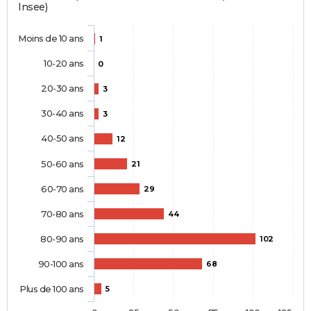
Insee)
Moins de 10 ans
1
10-20 ans
0
20-30 ans
3
30-40 ans
3
40-50 ans
12
50-60 ans
21
60-70 ans
29
70-80 ans
44
80-90 ans
102
90-100 ans
68
Plus de 100 ans
5