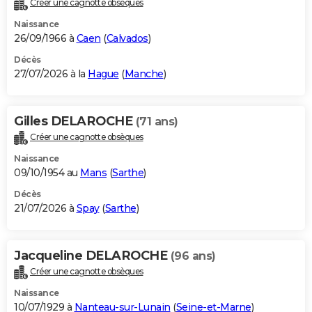
Créer une cagnotte obsèques
City break
Voyage de noces
Climat
Destinations
Voyage nature
Forum
+
PHOTO
Naissance
26/09/1966 à
Caen
(
Calvados
)
GUIDES D'ACHAT
Décès
27/07/2026 à la
Hague
(
Manche
)
BONS PLANS
CARTE DE VOEUX
Gilles DELAROCHE
(71 ans)
Carte Bonne année
Carte Pâques
Carte de Noël
Carte Saint-Valentin
Carte d'anniversaire
DICTIONNAIRE
Créer une cagnotte obsèques
Biographies
Expressions
Dictionnaire
Citations
Proverbes
PROGRAMME TV
Naissance
09/10/1954 au
Mans
(
Sarthe
)
COPAINS D'AVANT
Décès
21/07/2026 à
Spay
(
Sarthe
)
Se connecter
Collèges
Universités
Service militaire
S'inscrire
Lycées
Primaires
Entreprises
Avis de recherche
AVIS DE DÉCÈS
FORUM
Jacqueline DELAROCHE
(96 ans)
Lifestyle
Sport
Television
Cinema
Bricolage
Culture
Auto
Voyage
Créer une cagnotte obsèques
Naissance
10/07/1929 à
Nanteau-sur-Lunain
(
Seine-et-Marne
)