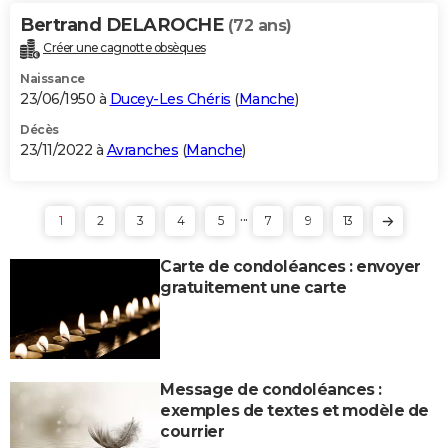
Bertrand DELAROCHE
(72 ans)
Créer une cagnotte obsèques
Naissance
23/06/1950 à
Ducey-Les Chéris
(
Manche
)
Décès
23/11/2022 à
Avranches
(
Manche
)
...
1
2
3
4
5
7
9
13
Carte de condoléances : envoyer
gratuitement une carte
Message de condoléances :
exemples de textes et modèle de
courrier