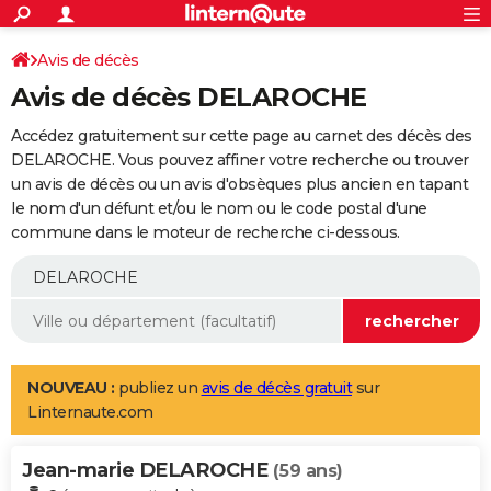
ACTUALITÉS
Connexion
S'inscrire
Avis de décès
Rechercher
Société
Education
Villes
Politique
Faits Divers
Monde
+
SPORT
Avis de décès DELAROCHE
Football
Cyclisme
Forum
Coupe du monde 2026
Tennis
Rugby
CULTURE
Accédez gratuitement sur cette page au carnet des décès des
TNT
Cinéma
Musique
Programme TV
Streaming
Sorties cinéma
+
DELAROCHE. Vous pouvez affiner votre recherche ou trouver
FINANCE
un avis de décès ou un avis d'obsèques plus ancien en tapant
Impôts
Immobilier
Banque
Crédit
Retraite
Epargne
Risques naturels par ville
Assurance
AUTO
le nom d'un défunt et/ou le nom ou le code postal d'une
commune dans le moteur de recherche ci-dessous.
Réserver un essai
Berlines
Forum auto
Essais
Citadines
SUV
+
HIGH-TECH
Meilleur smartphone
Ordinateurs
Guide high-tech
Mobiles
Internet
Jeux vidéo
+
BRICOLAGE
Aménagement intérieur
Cuisine
Jardinage
+
Forum
Extérieur
Salle de bains
Rangement
WEEK-END
Escapades
Expositions
Week-end nature
Guides de France
Patrimoine
Musées
+
LIFESTYLE
NOUVEAU :
publiez un
avis de décès gratuit
sur
Linternaute.com
Bien-être
Mode
+
Art de vivre
Loisirs
Modes de vie
SANTE
Jean-marie DELAROCHE
Guide de la santé
Médicaments
+
Alimentation
Maladies
Sommeil
(59 ans)
VOYAGE