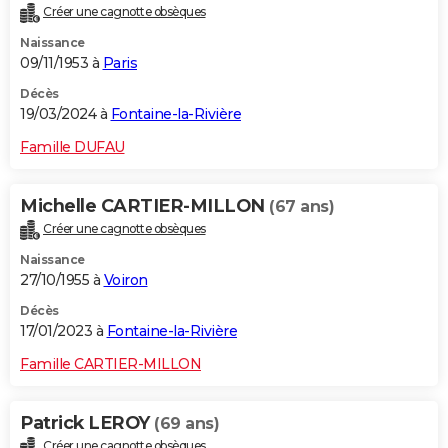
Créer une cagnotte obsèques
City break
Voyage de noces
Climat
Destinations
Voyage nature
Forum
+
PHOTO
Naissance
09/11/1953 à
Paris
GUIDES D'ACHAT
Décès
BONS PLANS
19/03/2024 à
Fontaine-la-Rivière
CARTE DE VOEUX
Famille DUFAU
Carte Bonne année
Carte Pâques
Carte de Noël
Carte Saint-Valentin
Carte d'anniversaire
DICTIONNAIRE
Michelle CARTIER-MILLON
(67 ans)
Biographies
Expressions
Dictionnaire
Citations
Proverbes
PROGRAMME TV
Créer une cagnotte obsèques
Naissance
COPAINS D'AVANT
27/10/1955 à
Voiron
Se connecter
Collèges
Universités
Service militaire
S'inscrire
Lycées
Primaires
Entreprises
Avis de recherche
AVIS DE DÉCÈS
Décès
17/01/2023 à
Fontaine-la-Rivière
FORUM
Famille CARTIER-MILLON
Lifestyle
Sport
Television
Cinema
Bricolage
Culture
Auto
Voyage
Patrick LEROY
(69 ans)
Créer une cagnotte obsèques