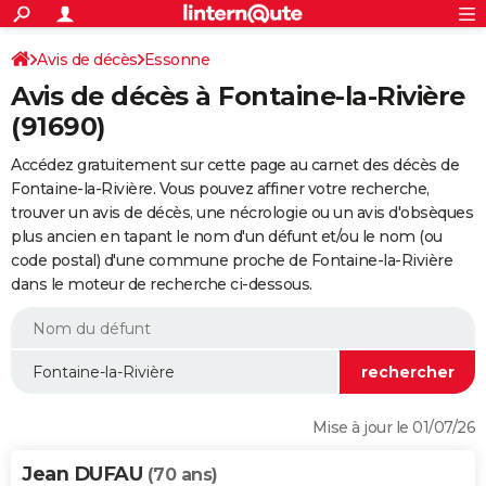
ACTUALITÉS
Connexion
S'inscrire
Avis de décès
Essonne
Rechercher
Société
Education
Villes
Politique
Faits Divers
Monde
+
SPORT
Avis de décès à Fontaine-la-Rivière
Football
Cyclisme
Forum
Coupe du monde 2026
Tennis
Rugby
CULTURE
(91690)
TNT
Cinéma
Musique
Programme TV
Streaming
Sorties cinéma
+
FINANCE
Accédez gratuitement sur cette page au carnet des décès de
Fontaine-la-Rivière. Vous pouvez affiner votre recherche,
Impôts
Immobilier
Banque
Crédit
Retraite
Epargne
Risques naturels par ville
Assurance
AUTO
trouver un avis de décès, une nécrologie ou un avis d'obsèques
plus ancien en tapant le nom d'un défunt et/ou le nom (ou
Réserver un essai
Berlines
Forum auto
Essais
Citadines
SUV
+
HIGH-TECH
code postal) d'une commune proche de Fontaine-la-Rivière
dans le moteur de recherche ci-dessous.
Meilleur smartphone
Ordinateurs
Guide high-tech
Mobiles
Internet
Jeux vidéo
+
BRICOLAGE
Aménagement intérieur
Cuisine
Jardinage
+
Forum
Extérieur
Salle de bains
Rangement
WEEK-END
Escapades
Expositions
Week-end nature
Guides de France
Patrimoine
Musées
+
LIFESTYLE
Bien-être
Mode
+
Art de vivre
Loisirs
Modes de vie
SANTE
Mise à jour le 01/07/26
Guide de la santé
Médicaments
+
Alimentation
Maladies
Sommeil
VOYAGE
Jean DUFAU
(70 ans)