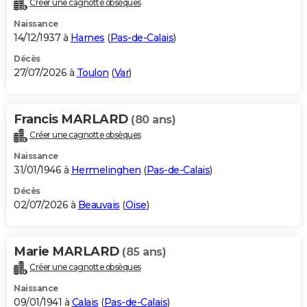
Créer une cagnotte obsèques
City break
Voyage de noces
Climat
Destinations
Voyage nature
Forum
+
PHOTO
Naissance
14/12/1937 à
Harnes
(
Pas-de-Calais
)
GUIDES D'ACHAT
Décès
27/07/2026 à
Toulon
(
Var
)
BONS PLANS
CARTE DE VOEUX
Francis MARLARD
(80 ans)
Carte Bonne année
Carte Pâques
Carte de Noël
Carte Saint-Valentin
Carte d'anniversaire
DICTIONNAIRE
Créer une cagnotte obsèques
Biographies
Expressions
Dictionnaire
Citations
Proverbes
PROGRAMME TV
Naissance
31/01/1946 à
Hermelinghen
(
Pas-de-Calais
)
COPAINS D'AVANT
Décès
02/07/2026 à
Beauvais
(
Oise
)
Se connecter
Collèges
Universités
Service militaire
S'inscrire
Lycées
Primaires
Entreprises
Avis de recherche
AVIS DE DÉCÈS
FORUM
Marie MARLARD
(85 ans)
Lifestyle
Sport
Television
Cinema
Bricolage
Culture
Auto
Voyage
Créer une cagnotte obsèques
Naissance
09/01/1941 à
Calais
(
Pas-de-Calais
)