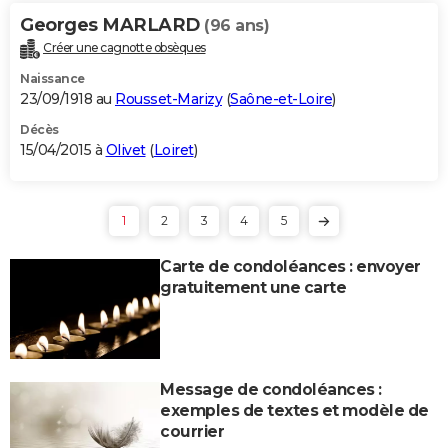
Georges MARLARD
(96 ans)
Créer une cagnotte obsèques
Naissance
23/09/1918 au
Rousset-Marizy
(
Saône-et-Loire
)
Décès
15/04/2015 à
Olivet
(
Loiret
)
1
2
3
4
5
Carte de condoléances : envoyer
gratuitement une carte
Message de condoléances :
exemples de textes et modèle de
courrier