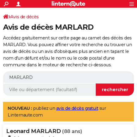
ACTUALITÉS
Connexion
S'inscrire
Avis de décès
Rechercher
Société
Education
Villes
Politique
Faits Divers
Monde
+
SPORT
Avis de décès MARLARD
Football
Cyclisme
Forum
Coupe du monde 2026
Tennis
Rugby
CULTURE
Accédez gratuitement sur cette page au carnet des décès des
TNT
Cinéma
Musique
Programme TV
Streaming
Sorties cinéma
+
MARLARD. Vous pouvez affiner votre recherche ou trouver un
FINANCE
avis de décès ou un avis d'obsèques plus ancien en tapant le
Impôts
Immobilier
Banque
Crédit
Retraite
Epargne
Risques naturels par ville
Assurance
AUTO
nom d'un défunt et/ou le nom ou le code postal d'une
commune dans le moteur de recherche ci-dessous.
Réserver un essai
Berlines
Forum auto
Essais
Citadines
SUV
+
HIGH-TECH
Meilleur smartphone
Ordinateurs
Guide high-tech
Mobiles
Internet
Jeux vidéo
+
BRICOLAGE
Aménagement intérieur
Cuisine
Jardinage
+
Forum
Extérieur
Salle de bains
Rangement
WEEK-END
Escapades
Expositions
Week-end nature
Guides de France
Patrimoine
Musées
+
LIFESTYLE
NOUVEAU :
publiez un
avis de décès gratuit
sur
Linternaute.com
Bien-être
Mode
+
Art de vivre
Loisirs
Modes de vie
SANTE
Leonard MARLARD
Guide de la santé
Médicaments
+
Alimentation
Maladies
Sommeil
(88 ans)
VOYAGE