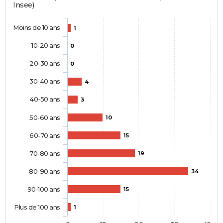
Insee)
Moins de 10 ans
1
10-20 ans
0
20-30 ans
0
30-40 ans
4
40-50 ans
3
50-60 ans
10
60-70 ans
15
70-80 ans
19
80-90 ans
34
90-100 ans
15
Plus de 100 ans
1