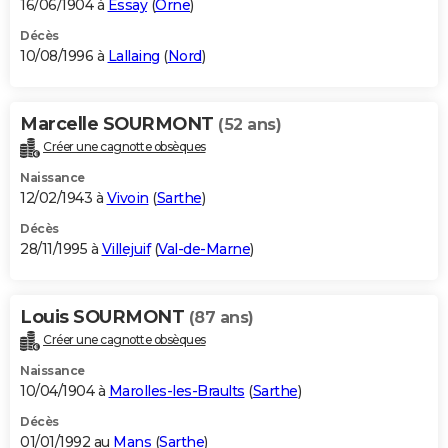
16/06/1904 à
Essay
(
Orne
)
Décès
10/08/1996 à
Lallaing
(
Nord
)
Marcelle SOURMONT
(52 ans)
Créer une cagnotte obsèques
Naissance
12/02/1943 à
Vivoin
(
Sarthe
)
Décès
28/11/1995 à
Villejuif
(
Val-de-Marne
)
Louis SOURMONT
(87 ans)
Créer une cagnotte obsèques
Naissance
10/04/1904 à
Marolles-les-Braults
(
Sarthe
)
Décès
01/01/1992 au
Mans
(
Sarthe
)