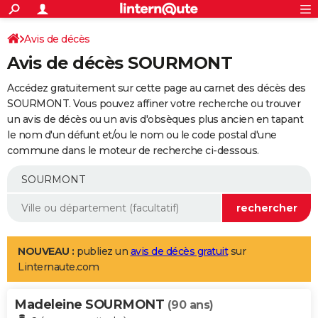
ACTUALITÉS
Connexion
S'inscrire
Avis de décès
Rechercher
Société
Education
Villes
Politique
Faits Divers
Monde
+
SPORT
Avis de décès SOURMONT
Football
Cyclisme
Forum
Coupe du monde 2026
Tennis
Rugby
CULTURE
Accédez gratuitement sur cette page au carnet des décès des
TNT
Cinéma
Musique
Programme TV
Streaming
Sorties cinéma
+
SOURMONT. Vous pouvez affiner votre recherche ou trouver
FINANCE
un avis de décès ou un avis d'obsèques plus ancien en tapant
Impôts
Immobilier
Banque
Crédit
Retraite
Epargne
Risques naturels par ville
Assurance
AUTO
le nom d'un défunt et/ou le nom ou le code postal d'une
commune dans le moteur de recherche ci-dessous.
Réserver un essai
Berlines
Forum auto
Essais
Citadines
SUV
+
HIGH-TECH
Meilleur smartphone
Ordinateurs
Guide high-tech
Mobiles
Internet
Jeux vidéo
+
BRICOLAGE
Aménagement intérieur
Cuisine
Jardinage
+
Forum
Extérieur
Salle de bains
Rangement
WEEK-END
Escapades
Expositions
Week-end nature
Guides de France
Patrimoine
Musées
+
LIFESTYLE
NOUVEAU :
publiez un
avis de décès gratuit
sur
Linternaute.com
Bien-être
Mode
+
Art de vivre
Loisirs
Modes de vie
SANTE
Madeleine SOURMONT
Guide de la santé
Médicaments
+
Alimentation
Maladies
Sommeil
(90 ans)
VOYAGE