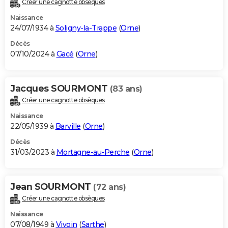
Créer une cagnotte obsèques
City break
Voyage de noces
Climat
Destinations
Voyage nature
Forum
+
PHOTO
Naissance
24/07/1934 à
Soligny-la-Trappe
(
Orne
)
GUIDES D'ACHAT
Décès
07/10/2024 à
Gacé
(
Orne
)
BONS PLANS
CARTE DE VOEUX
Jacques SOURMONT
(83 ans)
Carte Bonne année
Carte Pâques
Carte de Noël
Carte Saint-Valentin
Carte d'anniversaire
DICTIONNAIRE
Créer une cagnotte obsèques
Biographies
Expressions
Dictionnaire
Citations
Proverbes
PROGRAMME TV
Naissance
22/05/1939 à
Barville
(
Orne
)
COPAINS D'AVANT
Décès
31/03/2023 à
Mortagne-au-Perche
(
Orne
)
Se connecter
Collèges
Universités
Service militaire
S'inscrire
Lycées
Primaires
Entreprises
Avis de recherche
AVIS DE DÉCÈS
FORUM
Jean SOURMONT
(72 ans)
Lifestyle
Sport
Television
Cinema
Bricolage
Culture
Auto
Voyage
Créer une cagnotte obsèques
Naissance
07/08/1949 à
Vivoin
(
Sarthe
)