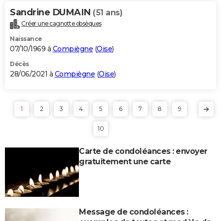
Sandrine DUMAIN
(51 ans)
Créer une cagnotte obsèques
Naissance
07/10/1969 à
Compiègne
(
Oise
)
Décès
28/06/2021 à
Compiègne
(
Oise
)
1
2
3
4
5
6
7
8
9
10
Carte de condoléances : envoyer
gratuitement une carte
Message de condoléances :