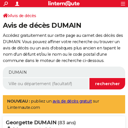
ACTUALITÉS
Connexion
S'inscrire
Avis de décès
Rechercher
Société
Education
Villes
Politique
Faits Divers
Monde
+
SPORT
Avis de décès DUMAIN
Football
Cyclisme
Forum
Coupe du monde 2026
Tennis
Rugby
CULTURE
Accédez gratuitement sur cette page au carnet des décès des
TNT
Cinéma
Musique
Programme TV
Streaming
Sorties cinéma
+
DUMAIN. Vous pouvez affiner votre recherche ou trouver un
FINANCE
avis de décès ou un avis d'obsèques plus ancien en tapant le
Impôts
Immobilier
Banque
Crédit
Retraite
Epargne
Risques naturels par ville
Assurance
AUTO
nom d'un défunt et/ou le nom ou le code postal d'une
commune dans le moteur de recherche ci-dessous.
Réserver un essai
Berlines
Forum auto
Essais
Citadines
SUV
+
HIGH-TECH
Meilleur smartphone
Ordinateurs
Guide high-tech
Mobiles
Internet
Jeux vidéo
+
BRICOLAGE
Aménagement intérieur
Cuisine
Jardinage
+
Forum
Extérieur
Salle de bains
Rangement
WEEK-END
Escapades
Expositions
Week-end nature
Guides de France
Patrimoine
Musées
+
LIFESTYLE
NOUVEAU :
publiez un
avis de décès gratuit
sur
Linternaute.com
Bien-être
Mode
+
Art de vivre
Loisirs
Modes de vie
SANTE
Georgette DUMAIN
Guide de la santé
Médicaments
+
Alimentation
Maladies
Sommeil
(83 ans)
VOYAGE