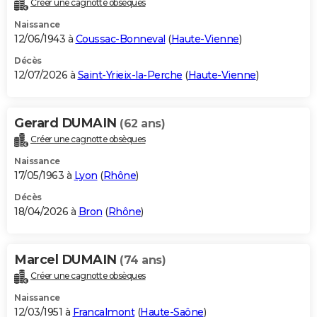
Créer une cagnotte obsèques
City break
Voyage de noces
Climat
Destinations
Voyage nature
Forum
+
PHOTO
Naissance
12/06/1943 à
Coussac-Bonneval
(
Haute-Vienne
)
GUIDES D'ACHAT
Décès
12/07/2026 à
Saint-Yrieix-la-Perche
(
Haute-Vienne
)
BONS PLANS
CARTE DE VOEUX
Gerard DUMAIN
(62 ans)
Carte Bonne année
Carte Pâques
Carte de Noël
Carte Saint-Valentin
Carte d'anniversaire
DICTIONNAIRE
Créer une cagnotte obsèques
Biographies
Expressions
Dictionnaire
Citations
Proverbes
PROGRAMME TV
Naissance
17/05/1963 à
Lyon
(
Rhône
)
COPAINS D'AVANT
Décès
18/04/2026 à
Bron
(
Rhône
)
Se connecter
Collèges
Universités
Service militaire
S'inscrire
Lycées
Primaires
Entreprises
Avis de recherche
AVIS DE DÉCÈS
FORUM
Marcel DUMAIN
(74 ans)
Lifestyle
Sport
Television
Cinema
Bricolage
Culture
Auto
Voyage
Créer une cagnotte obsèques
Naissance
12/03/1951 à
Francalmont
(
Haute-Saône
)