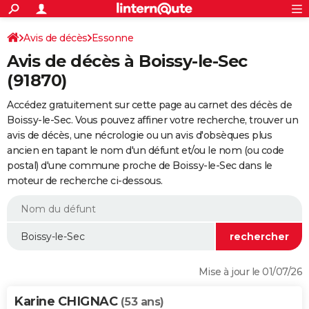
ACTUALITÉS
Connexion
S'inscrire
Avis de décès
Essonne
Rechercher
Société
Education
Villes
Politique
Faits Divers
Monde
+
SPORT
Avis de décès à Boissy-le-Sec
Football
Cyclisme
Forum
Coupe du monde 2026
Tennis
Rugby
CULTURE
(91870)
TNT
Cinéma
Musique
Programme TV
Streaming
Sorties cinéma
+
FINANCE
Accédez gratuitement sur cette page au carnet des décès de
Boissy-le-Sec. Vous pouvez affiner votre recherche, trouver un
Impôts
Immobilier
Banque
Crédit
Retraite
Epargne
Risques naturels par ville
Assurance
AUTO
avis de décès, une nécrologie ou un avis d'obsèques plus
ancien en tapant le nom d'un défunt et/ou le nom (ou code
Réserver un essai
Berlines
Forum auto
Essais
Citadines
SUV
+
HIGH-TECH
postal) d'une commune proche de Boissy-le-Sec dans le
moteur de recherche ci-dessous.
Meilleur smartphone
Ordinateurs
Guide high-tech
Mobiles
Internet
Jeux vidéo
+
BRICOLAGE
Aménagement intérieur
Cuisine
Jardinage
+
Forum
Extérieur
Salle de bains
Rangement
WEEK-END
Escapades
Expositions
Week-end nature
Guides de France
Patrimoine
Musées
+
LIFESTYLE
Bien-être
Mode
+
Art de vivre
Loisirs
Modes de vie
SANTE
Mise à jour le 01/07/26
Guide de la santé
Médicaments
+
Alimentation
Maladies
Sommeil
VOYAGE
Karine CHIGNAC
(53 ans)