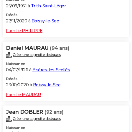
25/09/1951 à
Trith-Saint-Léger
Décès
27/11/2020 à
Boissy-le-Sec
Famille PHILIPPE
Daniel MAURAU
(94 ans)
Créer une cagnotte obsèques
Naissance
04/07/1926 à
Brières-les-Scellés
Décès
23/10/2020 à
Boissy-le-Sec
Famille MAURAU
Jean DOBLER
(92 ans)
Créer une cagnotte obsèques
Naissance