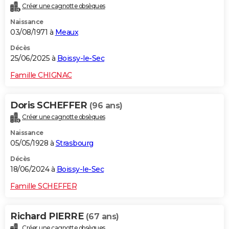
Créer une cagnotte obsèques
City break
Voyage de noces
Climat
Destinations
Voyage nature
Forum
+
PHOTO
Naissance
03/08/1971 à
Meaux
GUIDES D'ACHAT
Décès
BONS PLANS
25/06/2025 à
Boissy-le-Sec
CARTE DE VOEUX
Famille CHIGNAC
Carte Bonne année
Carte Pâques
Carte de Noël
Carte Saint-Valentin
Carte d'anniversaire
DICTIONNAIRE
Doris SCHEFFER
(96 ans)
Biographies
Expressions
Dictionnaire
Citations
Proverbes
PROGRAMME TV
Créer une cagnotte obsèques
Naissance
COPAINS D'AVANT
05/05/1928 à
Strasbourg
Se connecter
Collèges
Universités
Service militaire
S'inscrire
Lycées
Primaires
Entreprises
Avis de recherche
AVIS DE DÉCÈS
Décès
18/06/2024 à
Boissy-le-Sec
FORUM
Famille SCHEFFER
Lifestyle
Sport
Television
Cinema
Bricolage
Culture
Auto
Voyage
Richard PIERRE
(67 ans)
Créer une cagnotte obsèques