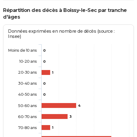
Répartition des décès à Boissy-le-Sec par tranche
d'âges
Données exprimées en nombre de décès (source :
Insee)
Moins de 10 ans
0
10-20 ans
0
20-30 ans
1
30-40 ans
0
40-50 ans
0
50-60 ans
4
60-70 ans
3
70-80 ans
1