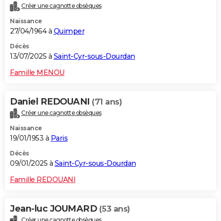
Créer une cagnotte obsèques
City break
Voyage de noces
Climat
Destinations
Voyage nature
Forum
+
PHOTO
Naissance
27/04/1964 à
Quimper
GUIDES D'ACHAT
Décès
BONS PLANS
13/07/2025 à
Saint-Cyr-sous-Dourdan
CARTE DE VOEUX
Famille MENOU
Carte Bonne année
Carte Pâques
Carte de Noël
Carte Saint-Valentin
Carte d'anniversaire
DICTIONNAIRE
Daniel REDOUANI
(71 ans)
Biographies
Expressions
Dictionnaire
Citations
Proverbes
PROGRAMME TV
Créer une cagnotte obsèques
Naissance
COPAINS D'AVANT
19/01/1953 à
Paris
Se connecter
Collèges
Universités
Service militaire
S'inscrire
Lycées
Primaires
Entreprises
Avis de recherche
AVIS DE DÉCÈS
Décès
09/01/2025 à
Saint-Cyr-sous-Dourdan
FORUM
Famille REDOUANI
Lifestyle
Sport
Television
Cinema
Bricolage
Culture
Auto
Voyage
Jean-luc JOUMARD
(53 ans)
Créer une cagnotte obsèques