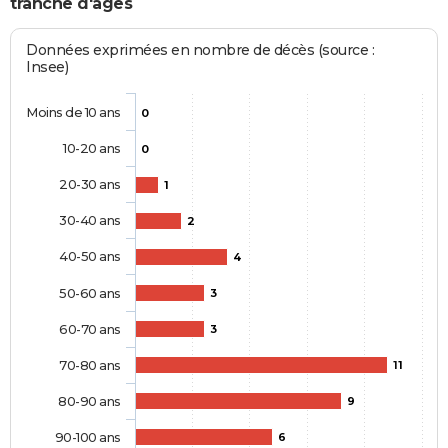
tranche d'âges
Données exprimées en nombre de décès (source :
Insee)
Moins de 10 ans
0
10-20 ans
0
20-30 ans
1
30-40 ans
2
40-50 ans
4
50-60 ans
3
60-70 ans
3
70-80 ans
11
80-90 ans
9
90-100 ans
6