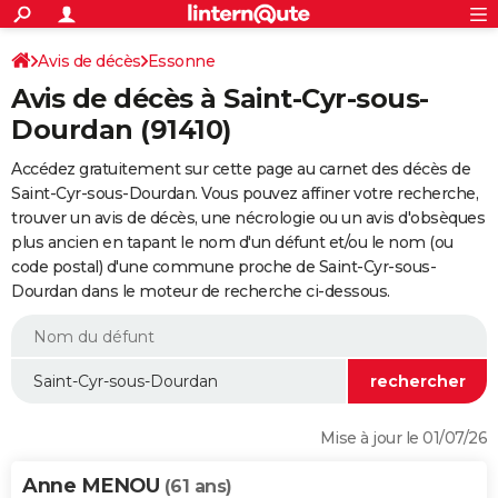
ACTUALITÉS
Connexion
S'inscrire
Avis de décès
Essonne
Rechercher
Société
Education
Villes
Politique
Faits Divers
Monde
+
SPORT
Avis de décès à Saint-Cyr-sous-
Football
Cyclisme
Forum
Coupe du monde 2026
Tennis
Rugby
CULTURE
Dourdan (91410)
TNT
Cinéma
Musique
Programme TV
Streaming
Sorties cinéma
+
FINANCE
Accédez gratuitement sur cette page au carnet des décès de
Saint-Cyr-sous-Dourdan. Vous pouvez affiner votre recherche,
Impôts
Immobilier
Banque
Crédit
Retraite
Epargne
Risques naturels par ville
Assurance
AUTO
trouver un avis de décès, une nécrologie ou un avis d'obsèques
plus ancien en tapant le nom d'un défunt et/ou le nom (ou
Réserver un essai
Berlines
Forum auto
Essais
Citadines
SUV
+
HIGH-TECH
code postal) d'une commune proche de Saint-Cyr-sous-
Dourdan dans le moteur de recherche ci-dessous.
Meilleur smartphone
Ordinateurs
Guide high-tech
Mobiles
Internet
Jeux vidéo
+
BRICOLAGE
Aménagement intérieur
Cuisine
Jardinage
+
Forum
Extérieur
Salle de bains
Rangement
WEEK-END
Escapades
Expositions
Week-end nature
Guides de France
Patrimoine
Musées
+
LIFESTYLE
Bien-être
Mode
+
Art de vivre
Loisirs
Modes de vie
SANTE
Mise à jour le 01/07/26
Guide de la santé
Médicaments
+
Alimentation
Maladies
Sommeil
VOYAGE
Anne MENOU
(61 ans)