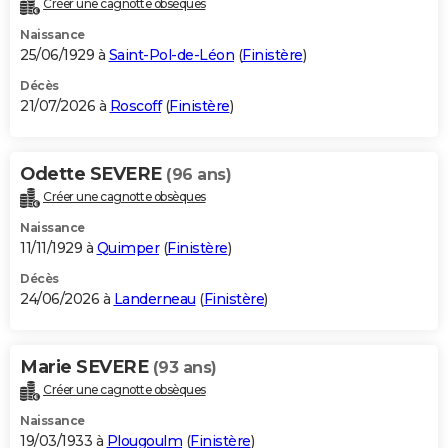
Créer une cagnotte obsèques
City break
Voyage de noces
Climat
Destinations
Voyage nature
Forum
+
PHOTO
Naissance
25/06/1929 à
Saint-Pol-de-Léon
(
Finistère
)
GUIDES D'ACHAT
Décès
21/07/2026 à
Roscoff
(
Finistère
)
BONS PLANS
CARTE DE VOEUX
Odette SEVERE
(96 ans)
Carte Bonne année
Carte Pâques
Carte de Noël
Carte Saint-Valentin
Carte d'anniversaire
DICTIONNAIRE
Créer une cagnotte obsèques
Biographies
Expressions
Dictionnaire
Citations
Proverbes
PROGRAMME TV
Naissance
11/11/1929 à
Quimper
(
Finistère
)
COPAINS D'AVANT
Décès
24/06/2026 à
Landerneau
(
Finistère
)
Se connecter
Collèges
Universités
Service militaire
S'inscrire
Lycées
Primaires
Entreprises
Avis de recherche
AVIS DE DÉCÈS
FORUM
Marie SEVERE
(93 ans)
Lifestyle
Sport
Television
Cinema
Bricolage
Culture
Auto
Voyage
Créer une cagnotte obsèques
Naissance
19/03/1933 à
Plougoulm
(
Finistère
)