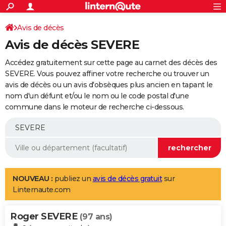
ACTUALITÉS
Connexion
S'inscrire
Avis de décès
Rechercher
Société
Education
Villes
Politique
Faits Divers
Monde
+
SPORT
Avis de décès SEVERE
Football
Cyclisme
Forum
Coupe du monde 2026
Tennis
Rugby
CULTURE
Accédez gratuitement sur cette page au carnet des décès des
TNT
Cinéma
Musique
Programme TV
Streaming
Sorties cinéma
+
SEVERE. Vous pouvez affiner votre recherche ou trouver un
FINANCE
avis de décès ou un avis d'obsèques plus ancien en tapant le
Impôts
Immobilier
Banque
Crédit
Retraite
Epargne
Risques naturels par ville
Assurance
AUTO
nom d'un défunt et/ou le nom ou le code postal d'une
commune dans le moteur de recherche ci-dessous.
Réserver un essai
Berlines
Forum auto
Essais
Citadines
SUV
+
HIGH-TECH
Meilleur smartphone
Ordinateurs
Guide high-tech
Mobiles
Internet
Jeux vidéo
+
BRICOLAGE
Aménagement intérieur
Cuisine
Jardinage
+
Forum
Extérieur
Salle de bains
Rangement
WEEK-END
Escapades
Expositions
Week-end nature
Guides de France
Patrimoine
Musées
+
LIFESTYLE
NOUVEAU :
publiez un
avis de décès gratuit
sur
Linternaute.com
Bien-être
Mode
+
Art de vivre
Loisirs
Modes de vie
SANTE
Roger SEVERE
Guide de la santé
Médicaments
+
Alimentation
Maladies
Sommeil
(97 ans)
VOYAGE