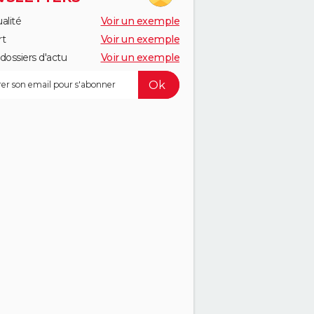
alité
Voir un exemple
rt
Voir un exemple
dossiers d'actu
Voir un exemple