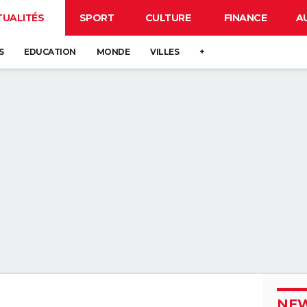
TUALITÉS
SPORT
CULTURE
FINANCE
A
S
EDUCATION
MONDE
VILLES
+
NEW